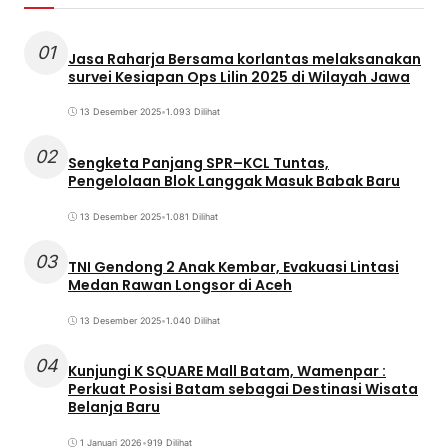
01
Jasa Raharja Bersama korlantas melaksanakan
survei Kesiapan Ops Lilin 2025 di Wilayah Jawa
13 Desember 2025
•
1.093 Dilihat
02
Sengketa Panjang SPR–KCL Tuntas,
Pengelolaan Blok Langgak Masuk Babak Baru
13 Desember 2025
•
1.081 Dilihat
03
TNI Gendong 2 Anak Kembar, Evakuasi Lintasi
Medan Rawan Longsor di Aceh
13 Desember 2025
•
1.040 Dilihat
04
Kunjungi K SQUARE Mall Batam, Wamenpar :
Perkuat Posisi Batam sebagai Destinasi Wisata
Belanja Baru
1 Januari 2026
•
919 Dilihat