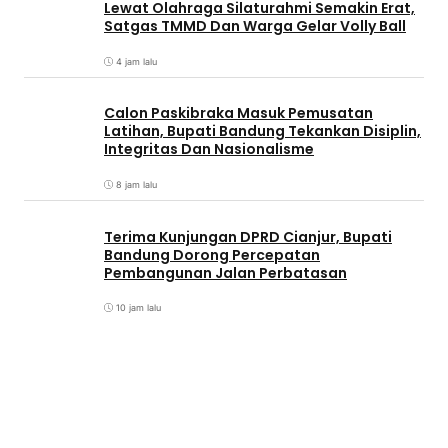
Lewat Olahraga Silaturahmi Semakin Erat,
Satgas TMMD Dan Warga Gelar Volly Ball
4 jam lalu
Calon Paskibraka Masuk Pemusatan
Latihan, Bupati Bandung Tekankan Disiplin,
Integritas Dan Nasionalisme
8 jam lalu
Terima Kunjungan DPRD Cianjur, Bupati
Bandung Dorong Percepatan
Pembangunan Jalan Perbatasan
10 jam lalu