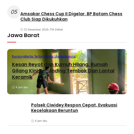
05
Amsakar Chess Cup II Digelar, BP Batam Chess
Club Siap Dikukuhkan
13 Desember 2025
•
719 Dilihat
Jawa Barat
Bandung
Berita Terbaru
Berita Utama
Nasional
Kesan Reyot dan Kumuh Hilang, Rumah
Gilang Kini Berdinding Tembok Dan Lantai
Keramik
4 jam lalu
Polsek Ciwidey Respon Cepat, Evakuasi
Kecelakaan Beruntun
4 jam lalu