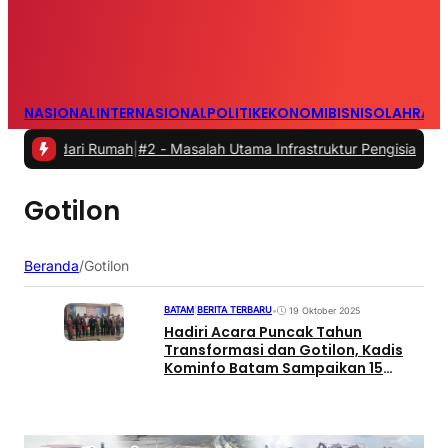
NASIONAL
INTERNASIONAL
POLITIK
EKONOMI
BISNIS
OLAHRAG
a dari Rumah
|
#2 -
Masalah Utama Infrastruktur Pengisian Daya untuk 
Gotilon
Beranda
/
Gotilon
BATAM
|
BERITA TERBARU
•
19 Oktober 2025
Hadiri Acara Puncak Tahun
Transformasi dan Gotilon, Kadis
Kominfo Batam Sampaikan 15
Program Prioritas Wako & Wawako
Batam dihadapan ribuan jemaat
HKBP Mahanaim