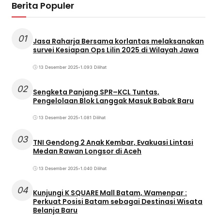
Berita Populer
01
Jasa Raharja Bersama korlantas melaksanakan
survei Kesiapan Ops Lilin 2025 di Wilayah Jawa
13 Desember 2025
•
1.093 Dilihat
02
Sengketa Panjang SPR–KCL Tuntas,
Pengelolaan Blok Langgak Masuk Babak Baru
13 Desember 2025
•
1.081 Dilihat
03
TNI Gendong 2 Anak Kembar, Evakuasi Lintasi
Medan Rawan Longsor di Aceh
13 Desember 2025
•
1.040 Dilihat
04
Kunjungi K SQUARE Mall Batam, Wamenpar :
Perkuat Posisi Batam sebagai Destinasi Wisata
Belanja Baru