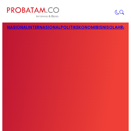
NASIONAL
INTERNASIONAL
POLITIK
EKONOMI
BISNIS
OLAHRAG