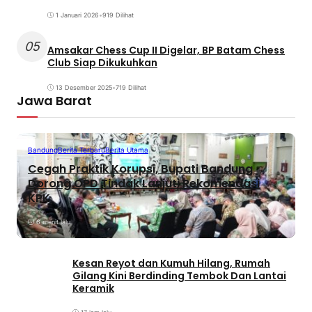
1 Januari 2026
•
919 Dilihat
05
Amsakar Chess Cup II Digelar, BP Batam Chess
Club Siap Dikukuhkan
13 Desember 2025
•
719 Dilihat
Jawa Barat
Bandung
Berita Terbaru
Berita Utama
Cegah Praktik Korupsi, Bupati Bandung
Dorong OPD Tindak Lanjuti Rekomendasi
KPK
6 menit lalu
Kesan Reyot dan Kumuh Hilang, Rumah
Gilang Kini Berdinding Tembok Dan Lantai
Keramik