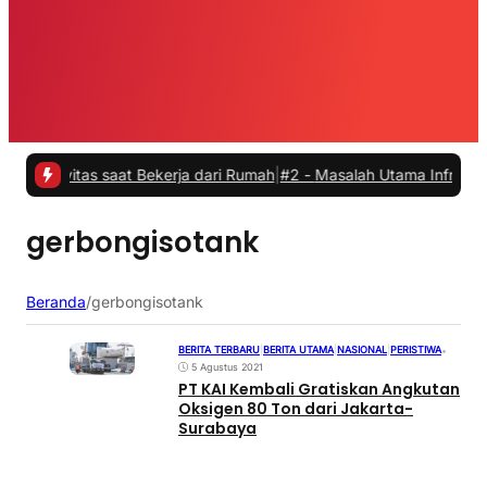
ivitas saat Bekerja dari Rumah
|
#2 -
Masalah Utama Infrastruktur P
gerbongisotank
Beranda
/
gerbongisotank
BERITA TERBARU
|
BERITA UTAMA
|
NASIONAL
|
PERISTIWA
•
5 Agustus 2021
PT KAI Kembali Gratiskan Angkutan
Oksigen 80 Ton dari Jakarta-
Surabaya