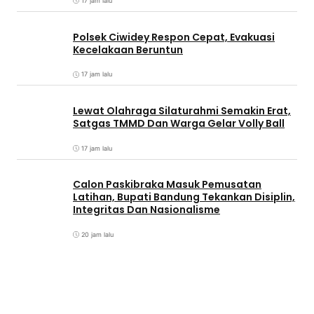
17 jam lalu
Polsek Ciwidey Respon Cepat, Evakuasi
Kecelakaan Beruntun
17 jam lalu
Lewat Olahraga Silaturahmi Semakin Erat,
Satgas TMMD Dan Warga Gelar Volly Ball
17 jam lalu
Calon Paskibraka Masuk Pemusatan
Latihan, Bupati Bandung Tekankan Disiplin,
Integritas Dan Nasionalisme
20 jam lalu