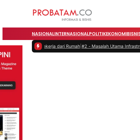
NASIONAL
INTERNASIONAL
POLITIK
EKONOMI
BISNI
vitas saat Bekerja dari Rumah
|
#2 -
Masalah Utama Infrastruktur Pen