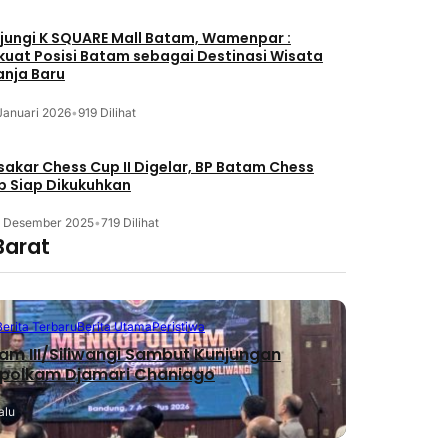
jungi K SQUARE Mall Batam, Wamenpar :
kuat Posisi Batam sebagai Destinasi Wisata
anja Baru
Januari 2026
•
919 Dilihat
akar Chess Cup II Digelar, BP Batam Chess
b Siap Dikukuhkan
3 Desember 2025
•
719 Dilihat
Barat
Berita Terbaru
Berita Utama
Peristiwa
m III/Siliwangi Sambut Kunjungan
polkam Djamari Chaniago
alu