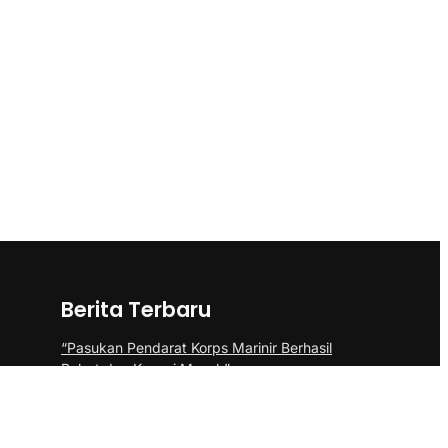
Berita Terbaru
“Pasukan Pendarat Korps Marinir Berhasil
Rebut dan Kuasai Musuh”
BP Batam Perkuat Pembinaan Talenta
Muda Lewat Batam Prime International