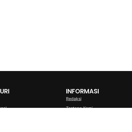
URI
INFORMASI
Redaksi
onal
Tentang Kami
Disclaimer
Pedoman Media Cyber