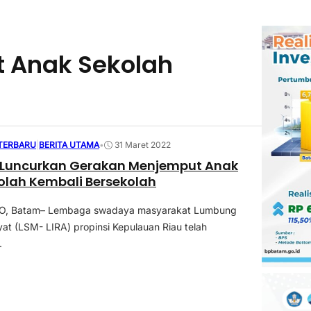
 Anak Sekolah
 TERBARU
|
BERITA UTAMA
•
31 Maret 2022
i Luncurkan Gerakan Menjemput Anak
olah Kembali Bersekolah
, Batam– Lembaga swadaya masyarakat Lumbung
yat (LSM- LIRA) propinsi Kepulauan Riau telah
.