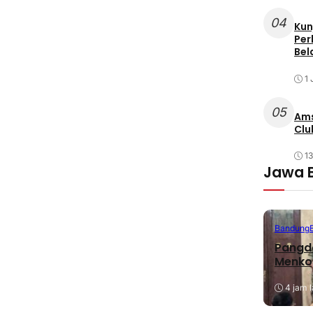
04
Kun
Per
Bel
1 
05
Ams
Clu
1
Jawa 
Bandung
Pangda
Menko
4 jam l