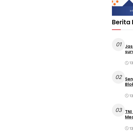
Berita
01
Jas
sur
1
02
Sen
Blo
1
03
TNI
Med
1