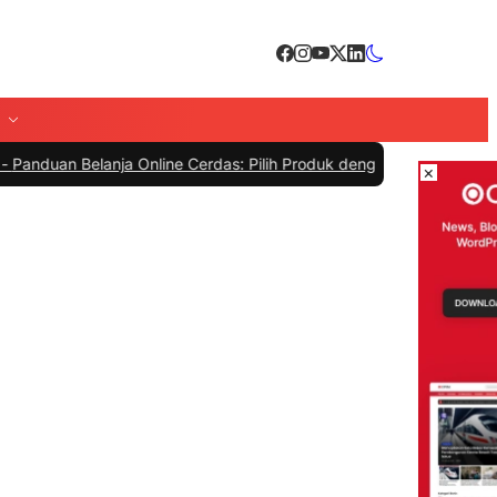
n Belanja Online Cerdas: Pilih Produk dengan Bijak dan Hindari Pen
×