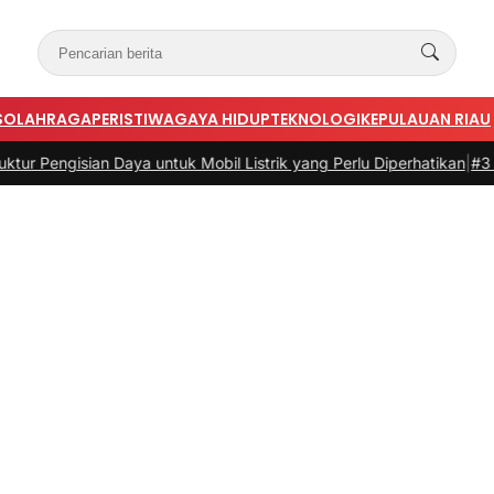
S
OLAHRAGA
PERISTIWA
GAYA HIDUP
TEKNOLOGI
KEPULAUAN RIAU
gisian Daya untuk Mobil Listrik yang Perlu Diperhatikan
|
#3 -
Pandua