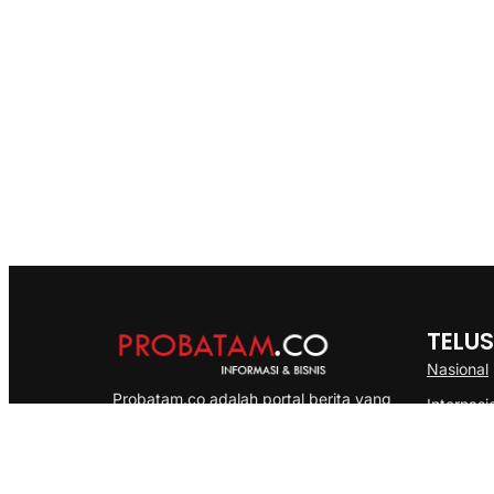
TELUS
Nasional
Probatam.co adalah portal berita yang
Internasi
menyajikan informasi terbaru seputar dan
Bisnis
Kepulauan Riau, Nasional maupun
Ekonomi
International dengan gaya pemberitaan