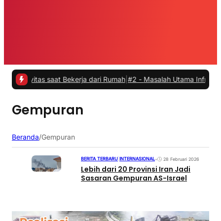
vitas saat Bekerja dari Rumah
|
#2 -
Masalah Utama Infrastruktur Pe
Gempuran
Beranda
/
Gempuran
BERITA TERBARU
|
INTERNASIONAL
•
28 Februari 2026
Lebih dari 20 Provinsi Iran Jadi
Sasaran Gempuran AS-Israel