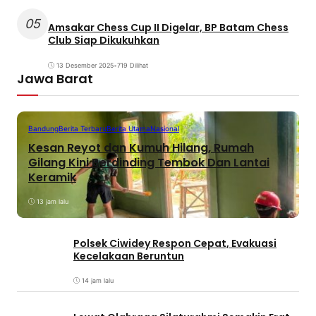
05
Amsakar Chess Cup II Digelar, BP Batam Chess
Club Siap Dikukuhkan
13 Desember 2025
•
719 Dilihat
Jawa Barat
Bandung
Berita Terbaru
Berita Utama
Nasional
Kesan Reyot dan Kumuh Hilang, Rumah
Gilang Kini Berdinding Tembok Dan Lantai
Keramik
13 jam lalu
Polsek Ciwidey Respon Cepat, Evakuasi
Kecelakaan Beruntun
14 jam lalu