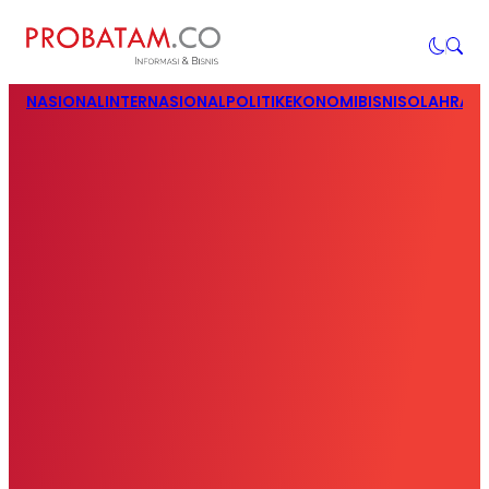
NASIONAL
INTERNASIONAL
POLITIK
EKONOMI
BISNIS
OLAHRAG