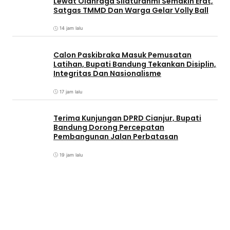
Lewat Olahraga Silaturahmi Semakin Erat,
Satgas TMMD Dan Warga Gelar Volly Ball
14 jam lalu
Calon Paskibraka Masuk Pemusatan
Latihan, Bupati Bandung Tekankan Disiplin,
Integritas Dan Nasionalisme
17 jam lalu
Terima Kunjungan DPRD Cianjur, Bupati
Bandung Dorong Percepatan
Pembangunan Jalan Perbatasan
19 jam lalu