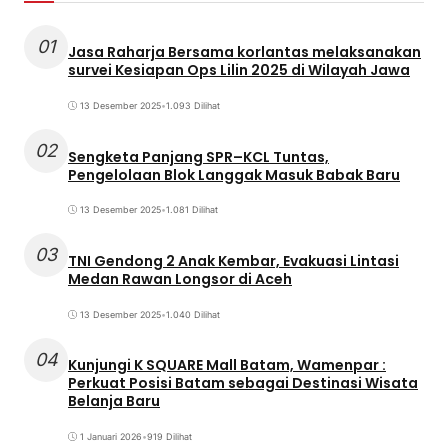
01
Jasa Raharja Bersama korlantas melaksanakan
survei Kesiapan Ops Lilin 2025 di Wilayah Jawa
13 Desember 2025
•
1.093 Dilihat
02
Sengketa Panjang SPR–KCL Tuntas,
Pengelolaan Blok Langgak Masuk Babak Baru
13 Desember 2025
•
1.081 Dilihat
03
TNI Gendong 2 Anak Kembar, Evakuasi Lintasi
Medan Rawan Longsor di Aceh
13 Desember 2025
•
1.040 Dilihat
04
Kunjungi K SQUARE Mall Batam, Wamenpar :
Perkuat Posisi Batam sebagai Destinasi Wisata
Belanja Baru
1 Januari 2026
•
919 Dilihat