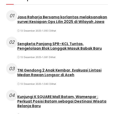
01
Jasa Raharja Bersama korlantas melaksanakan
survei Kesiapan Ops Lilin 2025 di Wilayah Jawa
13 Desember 2025
•
1.093 Dilihat
02
Sengketa Panjang SPR–KCL Tuntas,
Pengelolaan Blok Langgak Masuk Babak Baru
13 Desember 2025
•
1.081 Dilihat
03
TNI Gendong 2 Anak Kembar, Evakuasi Lintasi
Medan Rawan Longsor di Aceh
13 Desember 2025
•
1.040 Dilihat
04
Kunjungi K SQUARE Mall Batam, Wamenpar :
Perkuat Posisi Batam sebagai Destinasi Wisata
Belanja Baru