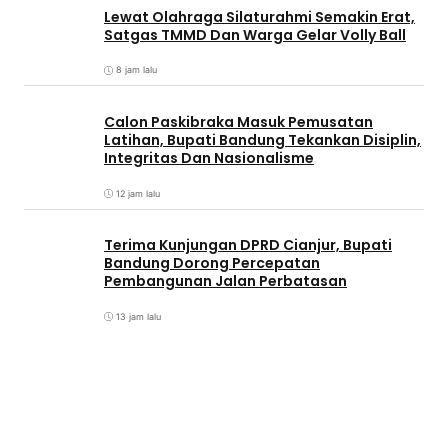
Lewat Olahraga Silaturahmi Semakin Erat,
Satgas TMMD Dan Warga Gelar Volly Ball
8 jam lalu
Calon Paskibraka Masuk Pemusatan
Latihan, Bupati Bandung Tekankan Disiplin,
Integritas Dan Nasionalisme
12 jam lalu
Terima Kunjungan DPRD Cianjur, Bupati
Bandung Dorong Percepatan
Pembangunan Jalan Perbatasan
13 jam lalu