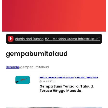
Bekerja dari Rumah
|
#2 -
Masalah Utama Infrastruktur Pengisian Daya
gempabumitalaud
Beranda
/
gempabumitalaud
BERITA TERBARU
|
BERITA UTAMA
|
NASIONAL
|
PERISTIWA
•
10 Juli 2021
Gempa Bumi Terjadi di Talaud,
Terasa Hingga Manado