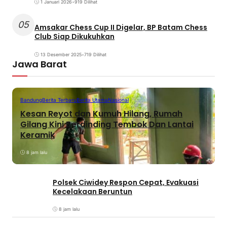
1 Januari 2026
•
919 Dilihat
05
Amsakar Chess Cup II Digelar, BP Batam Chess
Club Siap Dikukuhkan
13 Desember 2025
•
719 Dilihat
Jawa Barat
Bandung
Berita Terbaru
Berita Utama
Nasional
Kesan Reyot dan Kumuh Hilang, Rumah
Gilang Kini Berdinding Tembok Dan Lantai
Keramik
8 jam lalu
Polsek Ciwidey Respon Cepat, Evakuasi
Kecelakaan Beruntun
8 jam lalu