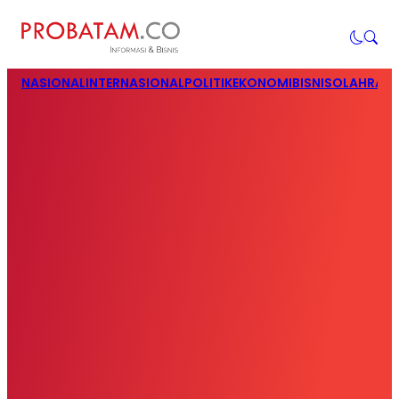
NASIONAL
INTERNASIONAL
POLITIK
EKONOMI
BISNIS
OLAHRAG