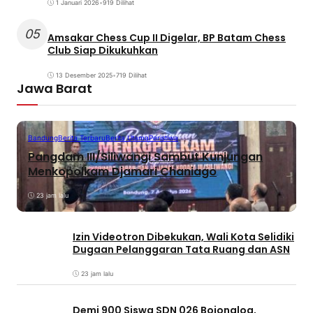
1 Januari 2026
•
919 Dilihat
05
Amsakar Chess Cup II Digelar, BP Batam Chess
Club Siap Dikukuhkan
13 Desember 2025
•
719 Dilihat
Jawa Barat
Bandung
Berita Terbaru
Berita Utama
Peristiwa
Pangdam III/Siliwangi Sambut Kunjungan
Menkopolkam Djamari Chaniago
23 jam lalu
Izin Videotron Dibekukan, Wali Kota Selidiki
Dugaan Pelanggaran Tata Ruang dan ASN
23 jam lalu
Demi 900 Siswa SDN 026 Bojongloa,