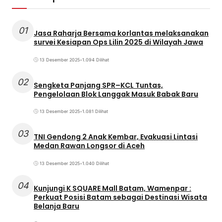
01
Jasa Raharja Bersama korlantas melaksanakan
survei Kesiapan Ops Lilin 2025 di Wilayah Jawa
13 Desember 2025
•
1.094 Dilihat
02
Sengketa Panjang SPR–KCL Tuntas,
Pengelolaan Blok Langgak Masuk Babak Baru
13 Desember 2025
•
1.081 Dilihat
03
TNI Gendong 2 Anak Kembar, Evakuasi Lintasi
Medan Rawan Longsor di Aceh
13 Desember 2025
•
1.040 Dilihat
04
Kunjungi K SQUARE Mall Batam, Wamenpar :
Perkuat Posisi Batam sebagai Destinasi Wisata
Belanja Baru