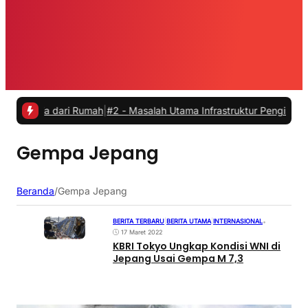
erja dari Rumah
|
#2 -
Masalah Utama Infrastruktur Pengisian Daya unt
Gempa Jepang
Beranda
/
Gempa Jepang
BERITA TERBARU
|
BERITA UTAMA
|
INTERNASIONAL
•
17 Maret 2022
KBRI Tokyo Ungkap Kondisi WNI di
Jepang Usai Gempa M 7,3