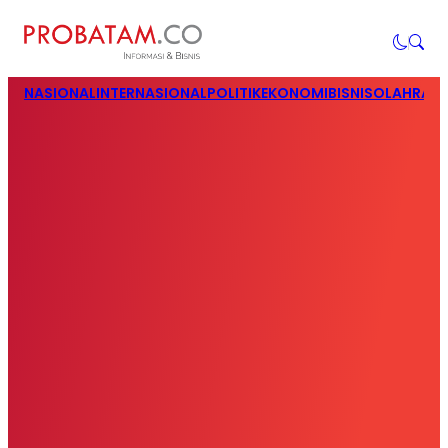
NASIONAL
INTERNASIONAL
POLITIK
EKONOMI
BISNIS
OLAHRAG