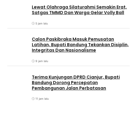
Lewat Olahraga Silaturahmi Semakin Erat,
Satgas TMMD Dan Warga Gelar Volly Ball
5 jam lalu
Calon Paskibraka Masuk Pemusatan
Latihan, Bupati Bandung Tekankan Disiplin,
Integritas Dan Nasionalisme
9 jam lalu
Terima Kunjungan DPRD Cianjur, Bupati
Bandung Dorong Percepatan
Pembangunan Jalan Perbatasan
11 jam lalu