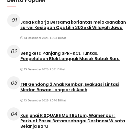
01
Jasa Raharja Bersama korlantas melaksanakan
survei Kesiapan Ops Lilin 2025 di Wilayah Jawa
13 Desember 2025
•
1.093 Dilihat
02
Sengketa Panjang SPR–KCL Tuntas,
Pengelolaan Blok Langgak Masuk Babak Baru
13 Desember 2025
•
1.081 Dilihat
03
TNI Gendong 2 Anak Kembar, Evakuasi Lintasi
Medan Rawan Longsor di Aceh
13 Desember 2025
•
1.040 Dilihat
04
Kunjungi K SQUARE Mall Batam, Wamenpar :
Perkuat Posisi Batam sebagai Destinasi Wisata
Belanja Baru