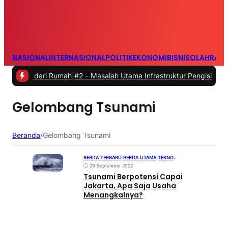
NASIONAL
INTERNASIONAL
POLITIK
EKONOMI
BISNIS
OLAHRAG
ja dari Rumah
|
#2 -
Masalah Utama Infrastruktur Pengisian Daya untu
Gelombang Tsunami
Beranda
/
Gelombang Tsunami
BERITA TERBARU
|
BERITA UTAMA
|
TEKNO
•
29 September 2022
Tsunami Berpotensi Capai
Jakarta, Apa Saja Usaha
Menangkalnya?