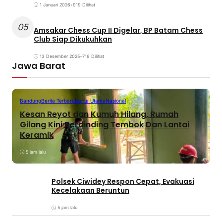
1 Januari 2026
•
919 Dilihat
05
Amsakar Chess Cup II Digelar, BP Batam Chess
Club Siap Dikukuhkan
13 Desember 2025
•
719 Dilihat
Jawa Barat
Bandung
Berita Terbaru
Berita Utama
Nasional
Kesan Reyot dan Kumuh Hilang, Rumah
Gilang Kini Berdinding Tembok Dan Lantai
Keramik
5 jam lalu
Polsek Ciwidey Respon Cepat, Evakuasi
Kecelakaan Beruntun
5 jam lalu