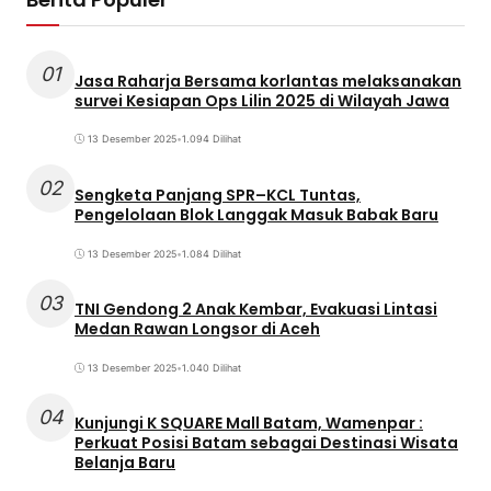
01
Jasa Raharja Bersama korlantas melaksanakan
survei Kesiapan Ops Lilin 2025 di Wilayah Jawa
13 Desember 2025
•
1.094 Dilihat
02
Sengketa Panjang SPR–KCL Tuntas,
Pengelolaan Blok Langgak Masuk Babak Baru
13 Desember 2025
•
1.084 Dilihat
03
TNI Gendong 2 Anak Kembar, Evakuasi Lintasi
Medan Rawan Longsor di Aceh
13 Desember 2025
•
1.040 Dilihat
04
Kunjungi K SQUARE Mall Batam, Wamenpar :
Perkuat Posisi Batam sebagai Destinasi Wisata
Belanja Baru