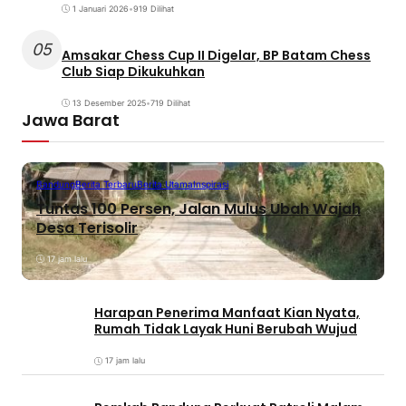
1 Januari 2026
•
919 Dilihat
05
Amsakar Chess Cup II Digelar, BP Batam Chess
Club Siap Dikukuhkan
13 Desember 2025
•
719 Dilihat
Jawa Barat
Bandung
Berita Terbaru
Berita Utama
Inspirasi
Tuntas 100 Persen, Jalan Mulus Ubah Wajah
Desa Terisolir
17 jam lalu
Harapan Penerima Manfaat Kian Nyata,
Rumah Tidak Layak Huni Berubah Wujud
17 jam lalu