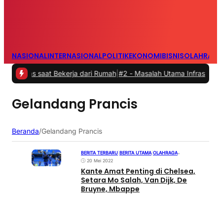
NASIONAL
INTERNASIONAL
POLITIK
EKONOMI
BISNIS
OLAHRAG
tas saat Bekerja dari Rumah
|
#2 -
Masalah Utama Infrastruktur Pengi
Gelandang Prancis
Beranda
/
Gelandang Prancis
BERITA TERBARU
|
BERITA UTAMA
|
OLAHRAGA
•
20 Mei 2022
Kante Amat Penting di Chelsea,
Setara Mo Salah, Van Dijk, De
Bruyne, Mbappe