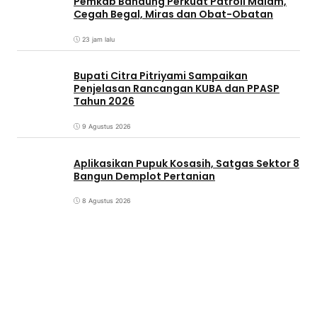
Pemkab Bandung Perkuat Patroli Malam,
Cegah Begal, Miras dan Obat-Obatan
23 jam lalu
Bupati Citra Pitriyami Sampaikan
Penjelasan Rancangan KUBA dan PPASP
Tahun 2026
9 Agustus 2026
Aplikasikan Pupuk Kosasih, Satgas Sektor 8
Bangun Demplot Pertanian
8 Agustus 2026