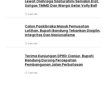
Lewat Olahraga Silaturahmi Semakin Erat,
Satgas TMMD Dan Warga Gelar Volly Ball
2 jam lalu
Calon Paskibraka Masuk Pemusatan
Latihan, Bupati Bandung Tekankan Disiplin,
Integritas Dan Nasionalisme
5 jam lalu
Terima Kunjungan DPRD Cianjur, Bupati
Bandung Dorong Percepatan
Pembangunan Jalan Perbatasan
7 jam lalu