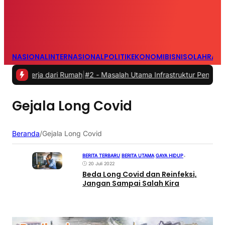
NASIONAL
INTERNASIONAL
POLITIK
EKONOMI
BISNIS
OLAHRAG
ekerja dari Rumah
|
#2 -
Masalah Utama Infrastruktur Pengisian Daya u
Gejala Long Covid
Beranda
/
Gejala Long Covid
BERITA TERBARU
|
BERITA UTAMA
|
GAYA HIDUP
•
20 Juli 2022
Beda Long Covid dan Reinfeksi,
Jangan Sampai Salah Kira