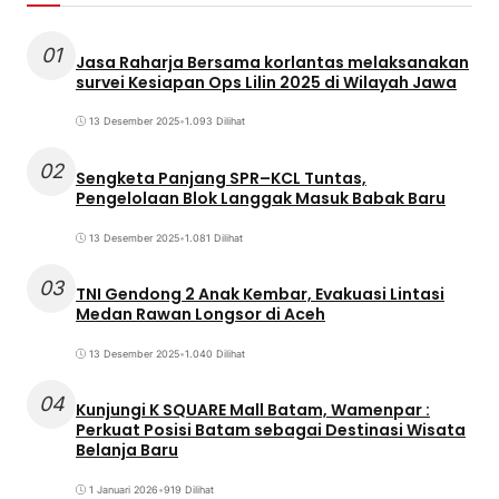
01
Jasa Raharja Bersama korlantas melaksanakan
survei Kesiapan Ops Lilin 2025 di Wilayah Jawa
13 Desember 2025
•
1.093 Dilihat
02
Sengketa Panjang SPR–KCL Tuntas,
Pengelolaan Blok Langgak Masuk Babak Baru
13 Desember 2025
•
1.081 Dilihat
03
TNI Gendong 2 Anak Kembar, Evakuasi Lintasi
Medan Rawan Longsor di Aceh
13 Desember 2025
•
1.040 Dilihat
04
Kunjungi K SQUARE Mall Batam, Wamenpar :
Perkuat Posisi Batam sebagai Destinasi Wisata
Belanja Baru
1 Januari 2026
•
919 Dilihat