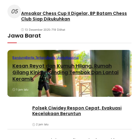
05
Amsakar Chess Cup II Digelar, BP Batam Chess
Club Siap Dikukuhkan
13 Desember 2025
•
719 Dilihat
Jawa Barat
Bandung
Berita Terbaru
Berita Utama
Nasional
Kesan Reyot dan Kumuh Hilang, Rumah
Gilang Kini Berdinding Tembok Dan Lantai
Keramik
1 jam lalu
Polsek Ciwidey Respon Cepat, Evakuasi
Kecelakaan Beruntun
2 jam lalu