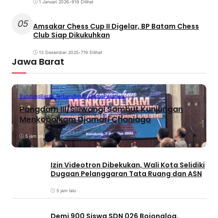
1 Januari 2026
•
919 Dilihat
05
Amsakar Chess Cup II Digelar, BP Batam Chess
Club Siap Dikukuhkan
13 Desember 2025
•
719 Dilihat
Jawa Barat
Bandung
Berita Terbaru
Berita Utama
Peristiwa
Pangdam III/Siliwangi Sambut Kunjungan
Menkopolkam Djamari Chaniago
5 jam lalu
Izin Videotron Dibekukan, Wali Kota Selidiki
Dugaan Pelanggaran Tata Ruang dan ASN
5 jam lalu
Demi 900 Siswa SDN 026 Bojongloa,