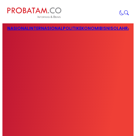
NASIONAL
INTERNASIONAL
POLITIK
EKONOMI
BISNIS
OLAHRAG