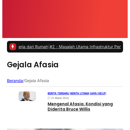
ekerja dari Rumah
|
#2 -
Masalah Utama Infrastruktur Pengisian Daya 
Gejala Afasia
Beranda
/
Gejala Afasia
BERITA TERBARU
|
BERITA UTAMA
|
GAYA HIDUP
•
31 Maret 2022
Mengenal Afasia, Kondisi yang
Diderita Bruce Willis