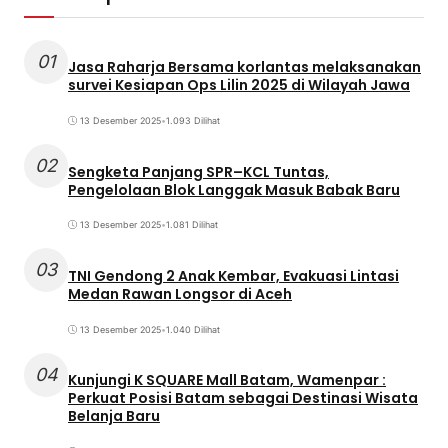
01
Jasa Raharja Bersama korlantas melaksanakan
survei Kesiapan Ops Lilin 2025 di Wilayah Jawa
13 Desember 2025
•
1.093 Dilihat
02
Sengketa Panjang SPR–KCL Tuntas,
Pengelolaan Blok Langgak Masuk Babak Baru
13 Desember 2025
•
1.081 Dilihat
03
TNI Gendong 2 Anak Kembar, Evakuasi Lintasi
Medan Rawan Longsor di Aceh
13 Desember 2025
•
1.040 Dilihat
04
Kunjungi K SQUARE Mall Batam, Wamenpar :
Perkuat Posisi Batam sebagai Destinasi Wisata
Belanja Baru