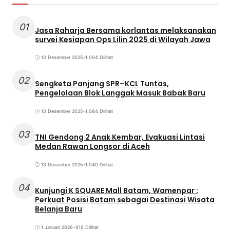
01
Jasa Raharja Bersama korlantas melaksanakan
survei Kesiapan Ops Lilin 2025 di Wilayah Jawa
13 Desember 2025
•
1.094 Dilihat
02
Sengketa Panjang SPR–KCL Tuntas,
Pengelolaan Blok Langgak Masuk Babak Baru
13 Desember 2025
•
1.084 Dilihat
03
TNI Gendong 2 Anak Kembar, Evakuasi Lintasi
Medan Rawan Longsor di Aceh
13 Desember 2025
•
1.040 Dilihat
04
Kunjungi K SQUARE Mall Batam, Wamenpar :
Perkuat Posisi Batam sebagai Destinasi Wisata
Belanja Baru
1 Januari 2026
•
919 Dilihat