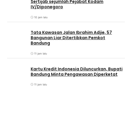
Sertijab sejumlah Pejabat Kodam
IV/Diponegoro
10 jam lalu
Tata Kawasan Jalan Ibrahim Adjie, 57
Bangunan Liar Ditertibkan Pemkot
Bandung
11 jam lalu
Kartu Kredit Indonesia Diluncurkan, Bupati
Bandung Minta Pengawasan Diperketat
11 jam lalu