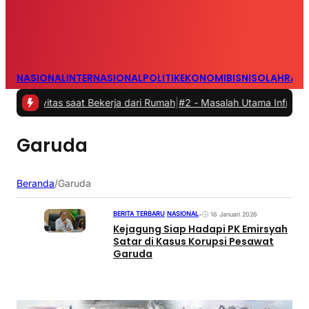
NASIONAL
INTERNASIONAL
POLITIK
EKONOMI
BISNIS
OLAHRAG
ivitas saat Bekerja dari Rumah
|
#2 -
Masalah Utama Infrastruktur Pe
Garuda
Beranda
/
Garuda
BERITA TERBARU
|
NASIONAL
•
16 Januari 2026
Kejagung Siap Hadapi PK Emirsyah
Satar di Kasus Korupsi Pesawat
Garuda