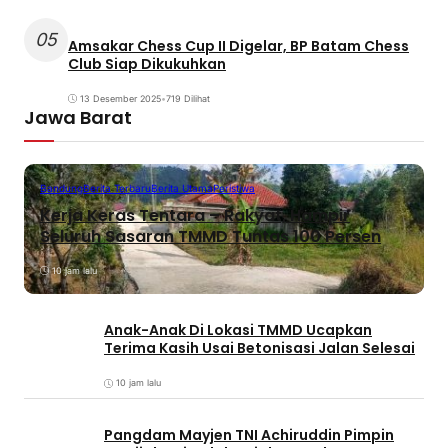
05
Amsakar Chess Cup II Digelar, BP Batam Chess
Club Siap Dikukuhkan
13 Desember 2025
•
719 Dilihat
Jawa Barat
Bandung
Berita Terbaru
Berita Utama
Peristiwa
Kerja Keras Tentara – Rakyat, Hampir
Seluruh Sasaran TMMD Tuntas 100 Persen
10 jam lalu
Anak-Anak Di Lokasi TMMD Ucapkan
Terima Kasih Usai Betonisasi Jalan Selesai
10 jam lalu
Pangdam Mayjen TNI Achiruddin Pimpin