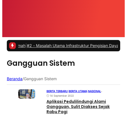
 Rumah
|
#2 -
Masalah Utama Infrastruktur Pengisian Daya untuk Mobil 
Gangguan Sistem
Beranda
/
Gangguan Sistem
BERITA TERBARU
|
BERITA UTAMA
|
NASIONAL
•
14 September 2022
Aplikasi Pedulilindungi Alami
Gangguan, Sulit Diakses Sejak
Rabu Pagi