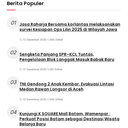
Berita Populer
01
Jasa Raharja Bersama korlantas melaksanakan
survei Kesiapan Ops Lilin 2025 di Wilayah Jawa
13 Desember 2025
•
1.094 Dilihat
02
Sengketa Panjang SPR–KCL Tuntas,
Pengelolaan Blok Langgak Masuk Babak Baru
13 Desember 2025
•
1.081 Dilihat
03
TNI Gendong 2 Anak Kembar, Evakuasi Lintasi
Medan Rawan Longsor di Aceh
13 Desember 2025
•
1.040 Dilihat
04
Kunjungi K SQUARE Mall Batam, Wamenpar :
Perkuat Posisi Batam sebagai Destinasi Wisata
Belanja Baru