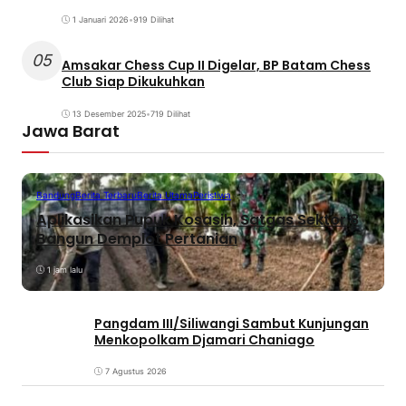
1 Januari 2026
•
919 Dilihat
05
Amsakar Chess Cup II Digelar, BP Batam Chess
Club Siap Dikukuhkan
13 Desember 2025
•
719 Dilihat
Jawa Barat
Bandung
Berita Terbaru
Berita Utama
Peristiwa
Aplikasikan Pupuk Kosasih, Satgas Sektor 8
Bangun Demplot Pertanian
1 jam lalu
Pangdam III/Siliwangi Sambut Kunjungan
Menkopolkam Djamari Chaniago
7 Agustus 2026