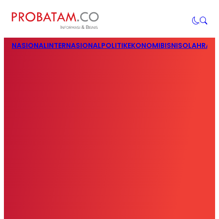
NASIONAL
INTERNASIONAL
POLITIK
EKONOMI
BISNIS
OLAHRAG