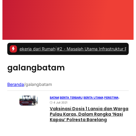
Bekerja dari Rumah
|
#2 -
Masalah Utama Infrastruktur Pengisian Daya
galangbatam
Beranda
/
galangbatam
BATAM
|
BERITA TERBARU
|
BERITA UTAMA
|
PERISTIWA
•
4 Juli 2021
Vaksinasi Dosis 1 Lansia dan Warga
Pulau Karas, Dalam Rangka ‘Nasi
Kapau’ Polresta Barelang