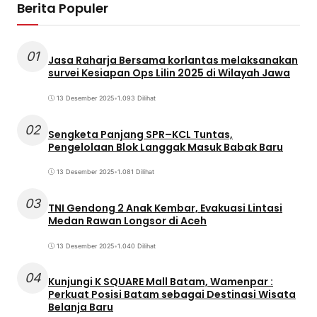
Berita Populer
01
Jasa Raharja Bersama korlantas melaksanakan
survei Kesiapan Ops Lilin 2025 di Wilayah Jawa
13 Desember 2025
•
1.093 Dilihat
02
Sengketa Panjang SPR–KCL Tuntas,
Pengelolaan Blok Langgak Masuk Babak Baru
13 Desember 2025
•
1.081 Dilihat
03
TNI Gendong 2 Anak Kembar, Evakuasi Lintasi
Medan Rawan Longsor di Aceh
13 Desember 2025
•
1.040 Dilihat
04
Kunjungi K SQUARE Mall Batam, Wamenpar :
Perkuat Posisi Batam sebagai Destinasi Wisata
Belanja Baru