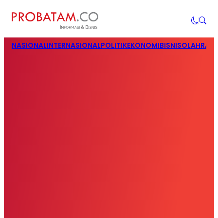
NASIONAL
INTERNASIONAL
POLITIK
EKONOMI
BISNIS
OLAHRAG