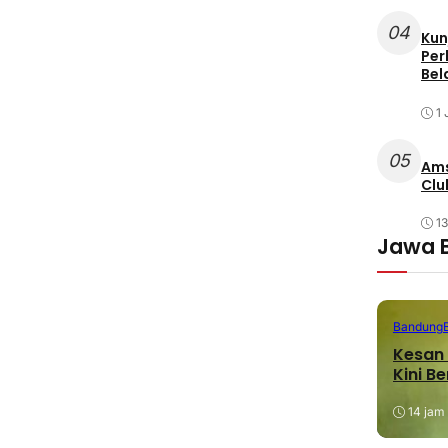
04
Kun
Per
Bel
1 
05
Ams
Clu
1
Jawa 
Bandung
Kesan 
Kini B
14 jam 