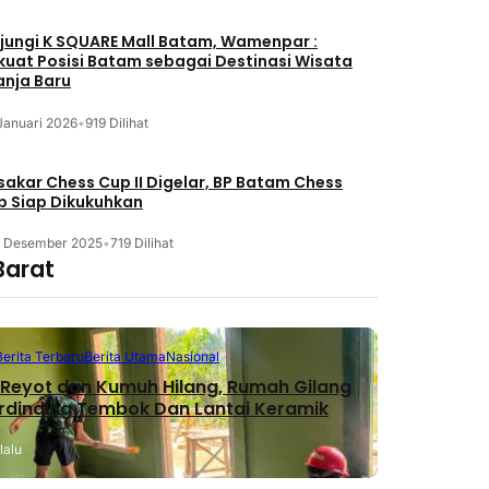
jungi K SQUARE Mall Batam, Wamenpar :
kuat Posisi Batam sebagai Destinasi Wisata
anja Baru
Januari 2026
•
919 Dilihat
akar Chess Cup II Digelar, BP Batam Chess
b Siap Dikukuhkan
3 Desember 2025
•
719 Dilihat
Barat
Berita Terbaru
Berita Utama
Nasional
Reyot dan Kumuh Hilang, Rumah Gilang
erdinding Tembok Dan Lantai Keramik
lalu