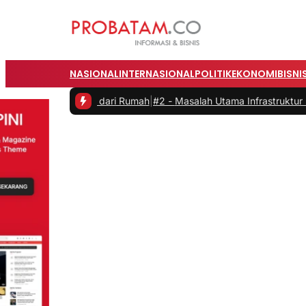
NASIONAL
INTERNASIONAL
POLITIK
EKONOMI
BISNI
t Bekerja dari Rumah
|
#2 -
Masalah Utama Infrastruktur Pengisian Da