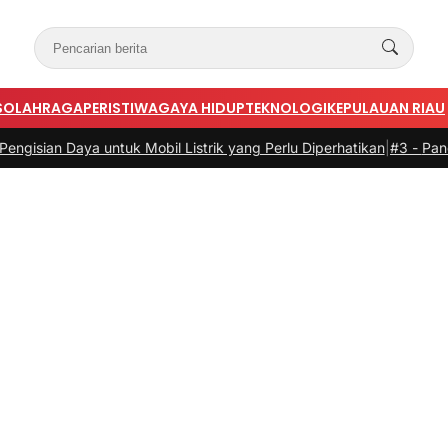
S
OLAHRAGA
PERISTIWA
GAYA HIDUP
TEKNOLOGI
KEPULAUAN RIAU
ya untuk Mobil Listrik yang Perlu Diperhatikan
|
#3 -
Panduan Belanja