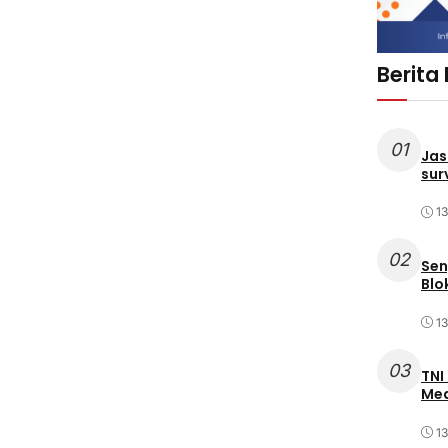
Berita
01
Jas
sur
1
02
Sen
Blo
1
03
TNI
Med
1