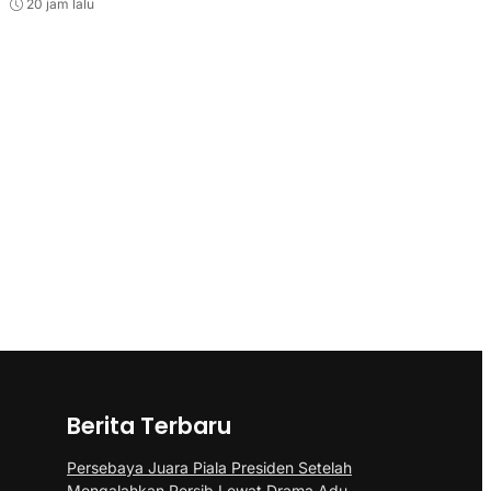
20 jam lalu
Berita Terbaru
Persebaya Juara Piala Presiden Setelah
Mengalahkan Persib Lewat Drama Adu