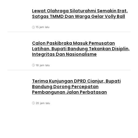
Lewat Olahraga Silaturahmi Semakin Erat,
Satgas TMMD Dan Warga Gelar Volly Ball
15 jam lalu
Calon Paskibraka Masuk Pemusatan
Latihan, Bupati Bandung Tekankan Disiplin,
Integritas Dan Nasionalisme
18 jam lalu
Terima Kunjungan DPRD Cianjur, Bupati
Bandung Dorong Percepatan
Pembangunan Jalan Perbatasan
20 jam lalu