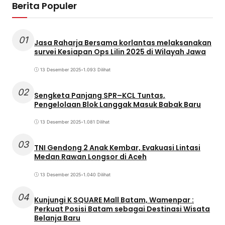
Berita Populer
01
Jasa Raharja Bersama korlantas melaksanakan
survei Kesiapan Ops Lilin 2025 di Wilayah Jawa
13 Desember 2025
•
1.093 Dilihat
02
Sengketa Panjang SPR–KCL Tuntas,
Pengelolaan Blok Langgak Masuk Babak Baru
13 Desember 2025
•
1.081 Dilihat
03
TNI Gendong 2 Anak Kembar, Evakuasi Lintasi
Medan Rawan Longsor di Aceh
13 Desember 2025
•
1.040 Dilihat
04
Kunjungi K SQUARE Mall Batam, Wamenpar :
Perkuat Posisi Batam sebagai Destinasi Wisata
Belanja Baru