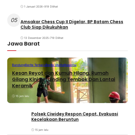
1 Januari 2026
•
919 Dilihat
05
Amsakar Chess Cup II Digelar, BP Batam Chess
Club Siap Dikukuhkan
13 Desember 2025
•
719 Dilihat
Jawa Barat
Bandung
Berita Terbaru
Berita Utama
Nasional
Kesan Reyot dan Kumuh Hilang, Rumah
Gilang Kini Berdinding Tembok Dan Lantai
Keramik
15 jam lalu
Polsek Ciwidey Respon Cepat, Evakuasi
Kecelakaan Beruntun
15 jam lalu