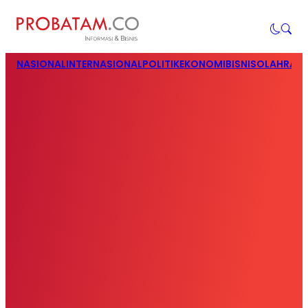
NASIONAL
INTERNASIONAL
POLITIK
EKONOMI
BISNIS
OLAHRAG