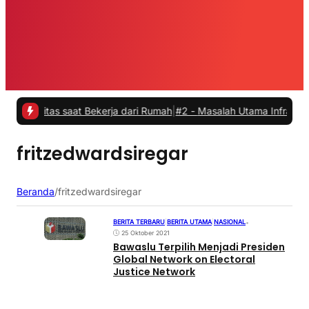
vitas saat Bekerja dari Rumah
|
#2 -
Masalah Utama Infrastruktur Pen
fritzedwardsiregar
Beranda
/
fritzedwardsiregar
BERITA TERBARU
|
BERITA UTAMA
|
NASIONAL
•
25 Oktober 2021
Bawaslu Terpilih Menjadi Presiden
Global Network on Electoral
Justice Network