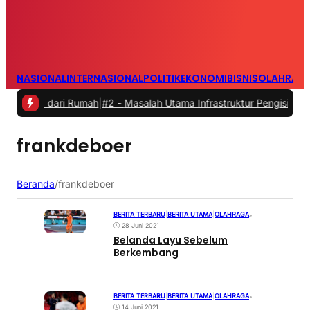
NASIONAL
INTERNASIONAL
POLITIK
EKONOMI
BISNIS
OLAHRAG
rja dari Rumah
|
#2 -
Masalah Utama Infrastruktur Pengisian Daya untu
frankdeboer
Beranda
/
frankdeboer
BERITA TERBARU
|
BERITA UTAMA
|
OLAHRAGA
•
28 Juni 2021
Belanda Layu Sebelum
Berkembang
BERITA TERBARU
|
BERITA UTAMA
|
OLAHRAGA
•
14 Juni 2021