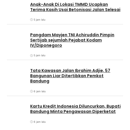
Anak-Anak Di Lokasi TMMD Ucapkan
Terima Kasih Usai Betonisasi Jalan Selesai
5 jam lalu
Pangdam Mayjen TNI Achiruddin Pimpin
Sertijab sejumlah Pejabat Kodam
IV/Diponegoro
5 jam lalu
Tata Kawasan Jalan Ibrahim Adjie, 57
Bangunan Liar Ditertibkan Pemkot
Bandung
6 jam lalu
Kartu Kredit Indonesia Diluncurkan, Bupati
Bandung Minta Pengawasan Diperketat
6 jam lalu