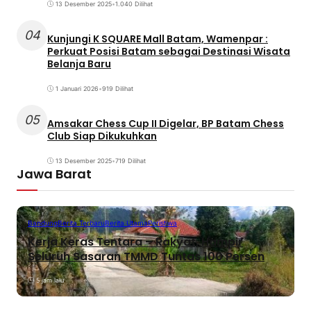
13 Desember 2025
•
1.040 Dilihat
04
Kunjungi K SQUARE Mall Batam, Wamenpar :
Perkuat Posisi Batam sebagai Destinasi Wisata
Belanja Baru
1 Januari 2026
•
919 Dilihat
05
Amsakar Chess Cup II Digelar, BP Batam Chess
Club Siap Dikukuhkan
13 Desember 2025
•
719 Dilihat
Jawa Barat
Bandung
Berita Terbaru
Berita Utama
Peristiwa
Kerja Keras Tentara – Rakyat, Hampir
Seluruh Sasaran TMMD Tuntas 100 Persen
5 jam lalu