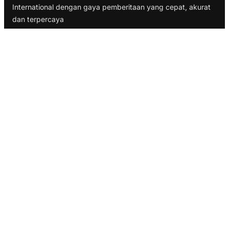
International dengan gaya pemberitaan yang cepat, akurat
dan terpercaya
TELUSURI
Nasional
Internasional
Bisnis
Ekonomi
Politik
Olahraga
INFORMASI
Redaksi
Tentang Kami
Disclaimer
Pedoman Media Cyber