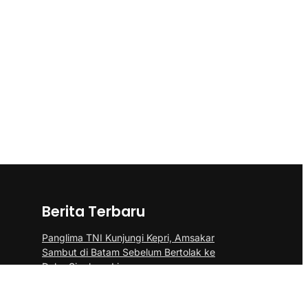
Berita Terbaru
Panglima TNI Kunjungi Kepri, Amsakar
Sambut di Batam Sebelum Bertolak ke
Dabo Singkep, Lingga
Lantik Pengurus IPMB, Li Claudia Ajak
Pendeta Jaga Kerukunan Umat Beragama