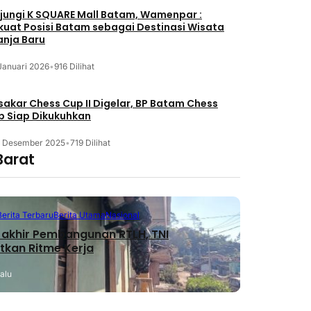
jungi K SQUARE Mall Batam, Wamenpar :
kuat Posisi Batam sebagai Destinasi Wisata
anja Baru
Januari 2026
•
916 Dilihat
akar Chess Cup II Digelar, BP Batam Chess
b Siap Dikukuhkan
3 Desember 2025
•
719 Dilihat
Barat
Berita Terbaru
Berita Utama
Nasional
akhir Pembangunan RTLH, TNI
tkan Ritme Kerja
lalu