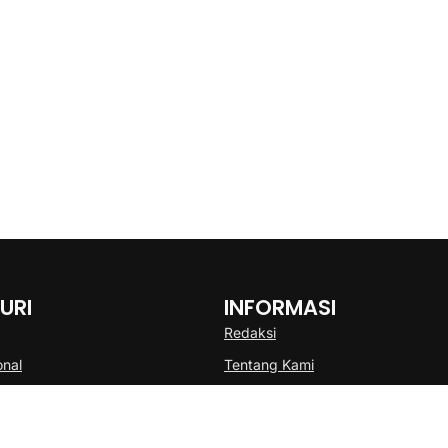
URI
INFORMASI
Redaksi
onal
Tentang Kami
Disclaimer
Pedoman Media Cyber