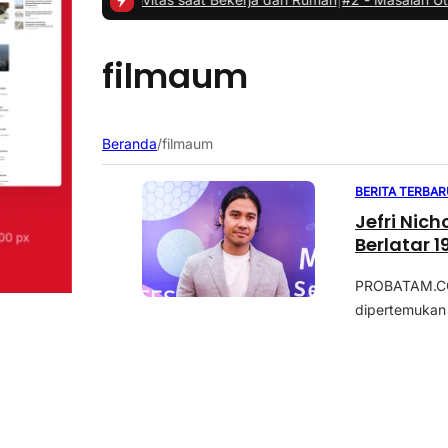
filmaum
Beranda
/
filmaum
BERITA TERBAR
Jefri Nic
Berlatar 1
PROBATAM.CO, 
dipertemukan 