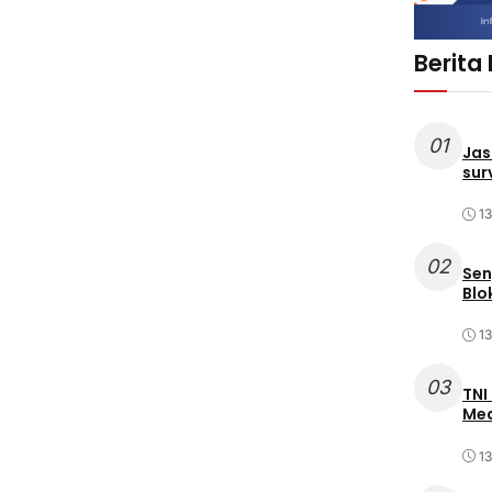
Berita
01
Jas
sur
1
02
Sen
Blo
1
03
TNI
Med
1