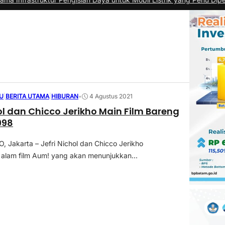
U
|
BERITA UTAMA
|
HIBURAN
•
4 Agustus 2021
hol dan Chicco Jerikho Main Film Bareng
998
Jakarta – Jefri Nichol dan Chicco Jerikho
alam film Aum! yang akan menunjukkan...