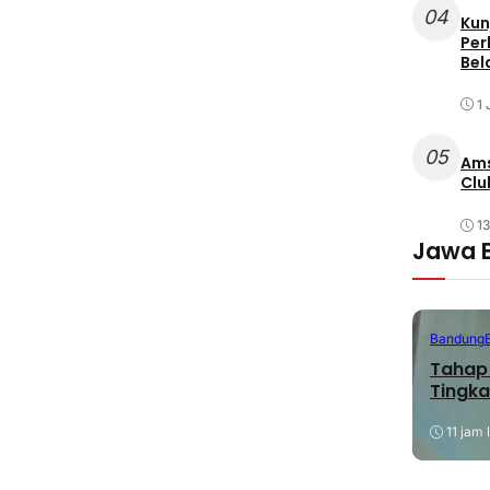
04
Kun
Per
Bel
1 
05
Ams
Clu
1
Jawa 
Bandung
Tahap 
Tingka
11 jam 