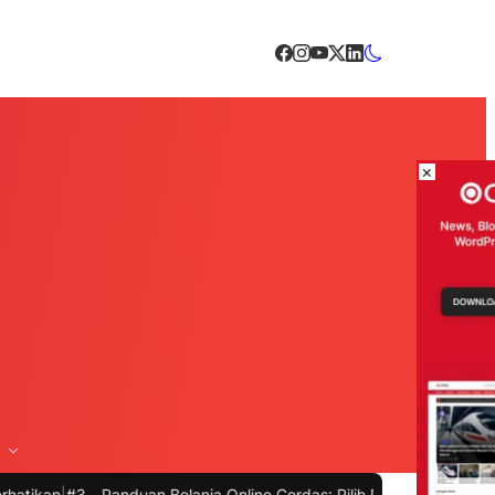
×
 -
Panduan Belanja Online Cerdas: Pilih Produk dengan Bijak dan Hi