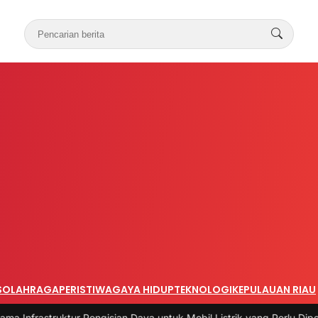
S
OLAHRAGA
PERISTIWA
GAYA HIDUP
TEKNOLOGI
KEPULAUAN RIAU
uktur Pengisian Daya untuk Mobil Listrik yang Perlu Diperhatikan
|
#3