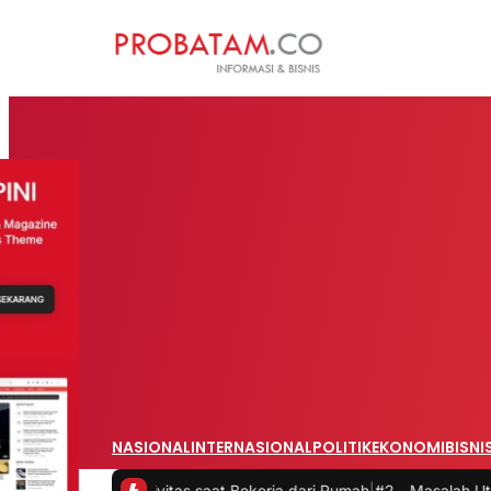
NASIONAL
INTERNASIONAL
POLITIK
EKONOMI
BISNI
Produktivitas saat Bekerja dari Rumah
|
#2 -
Masalah Utama Infrastr