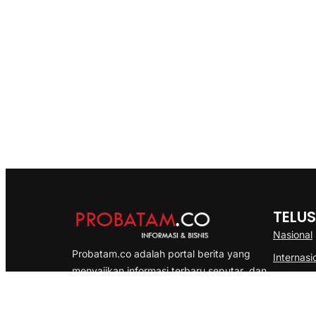
TELUS
Nasional
Probatam.co adalah portal berita yang
Internasi
menyajikan informasi terbaru seputar dan
Bisnis
Kepulauan Riau, Nasional maupun
Ekonomi
International dengan gaya pemberitaan