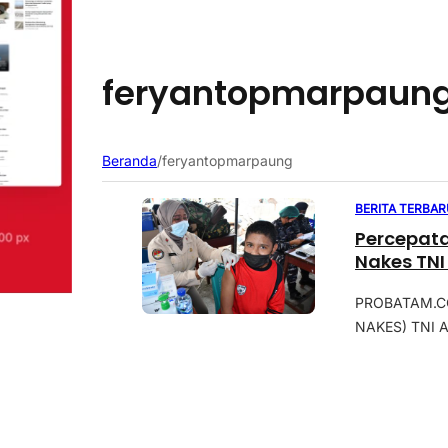
feryantopmarpaun
Beranda
/
feryantopmarpaung
BERITA TERBAR
Percepata
Nakes TNI
PROBATAM.CO,
NAKES) TNI A