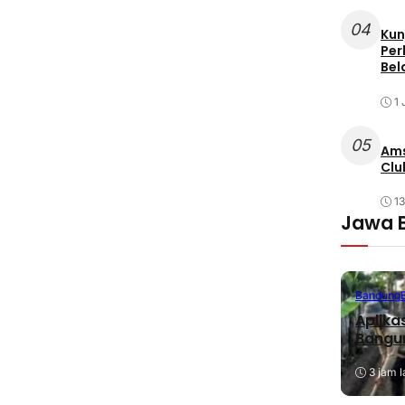
04
Kun
Per
Bel
1 
05
Ams
Clu
1
Jawa 
Bandung
Aplika
Bangu
3 jam l