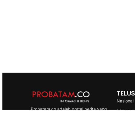
TELUS
Nasional
Probatam.co adalah portal berita yang
Internasi
menyajikan informasi terbaru seputar dan
Bisnis
Kepulauan Riau, Nasional maupun
Ekonomi
International dengan gaya pemberitaan