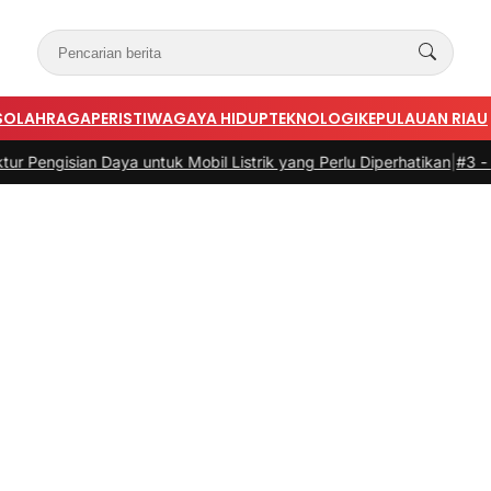
S
OLAHRAGA
PERISTIWA
GAYA HIDUP
TEKNOLOGI
KEPULAUAN RIAU
n Daya untuk Mobil Listrik yang Perlu Diperhatikan
|
#3 -
Panduan Bel