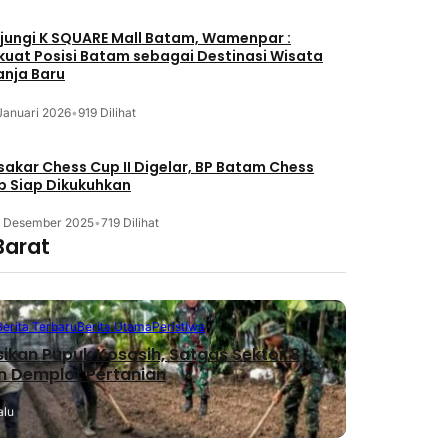
jungi K SQUARE Mall Batam, Wamenpar :
kuat Posisi Batam sebagai Destinasi Wisata
anja Baru
Januari 2026
•
919 Dilihat
akar Chess Cup II Digelar, BP Batam Chess
b Siap Dikukuhkan
3 Desember 2025
•
719 Dilihat
Barat
Berita Terbaru
Berita Utama
Peristiwa
sikan Pupuk Kosasih, Satgas Sektor 8
n Demplot Pertanian
alu