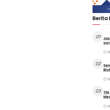
Berita
01
Jas
sur
1
02
Sen
Blo
1
03
TNI
Med
1