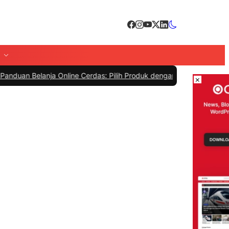
anja Online Cerdas: Pilih Produk dengan Bijak dan Hindari Penipuan
×