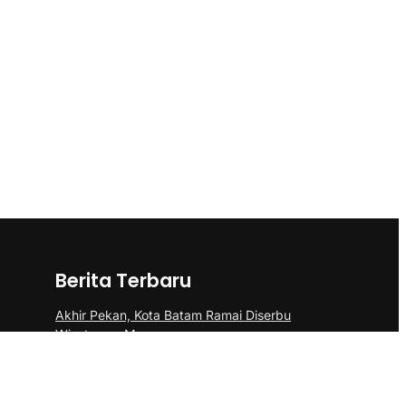
Berita Terbaru
Akhir Pekan, Kota Batam Ramai Diserbu
Wisatawan Mancanegara
Polsek Sei Beduk Bersama Tim Gabungan
Polresta Barelang Ungkap Tiga Kasus