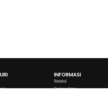
URI
INFORMASI
Redaksi
onal
Tentang Kami
Disclaimer
Pedoman Media Cyber