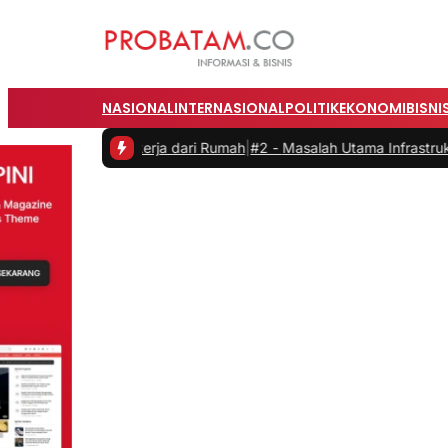
NASIONAL
INTERNASIONAL
POLITIK
EKONOMI
BISNI
 saat Bekerja dari Rumah
|
#2 -
Masalah Utama Infrastruktur Pengisia