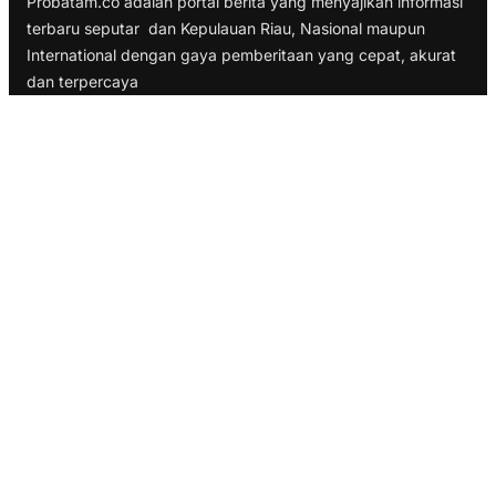
Probatam.co adalah portal berita yang menyajikan informasi
terbaru seputar dan Kepulauan Riau, Nasional maupun
International dengan gaya pemberitaan yang cepat, akurat
dan terpercaya
TELUSURI
Nasional
Internasional
Bisnis
Ekonomi
Politik
Olahraga
INFORMASI
Redaksi
Tentang Kami
Disclaimer