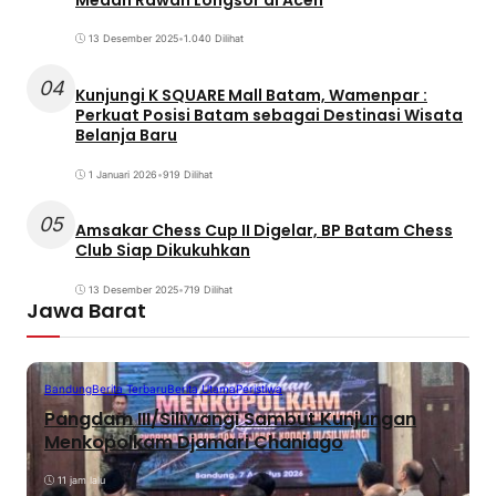
13 Desember 2025
•
1.040 Dilihat
04
Kunjungi K SQUARE Mall Batam, Wamenpar :
Perkuat Posisi Batam sebagai Destinasi Wisata
Belanja Baru
1 Januari 2026
•
919 Dilihat
05
Amsakar Chess Cup II Digelar, BP Batam Chess
Club Siap Dikukuhkan
13 Desember 2025
•
719 Dilihat
Jawa Barat
Bandung
Berita Terbaru
Berita Utama
Peristiwa
Pangdam III/Siliwangi Sambut Kunjungan
Menkopolkam Djamari Chaniago
11 jam lalu