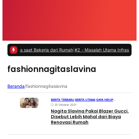
tas saat Bekerja dari Rumah
|
#2 -
Masalah Utama Infrastruktur Pengi
fashionnagitaslavina
Beranda
/
fashionnagitaslavina
BERITA TERBARU
|
BERITA UTAMA
|
GAYA HIDUP
•
25 Oktober 2021
Nagita Slavina Pakai Blazer Gucci,
Disebut Lebih Mahal dari Biaya
Renovasi Rumah