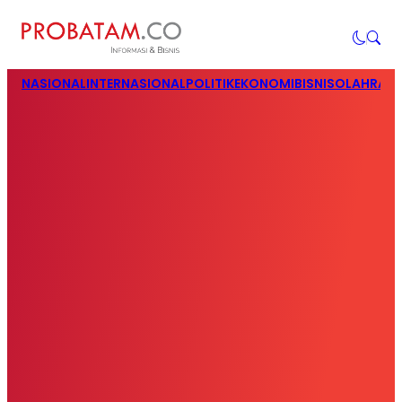
NASIONAL
INTERNASIONAL
POLITIK
EKONOMI
BISNIS
OLAHRAG