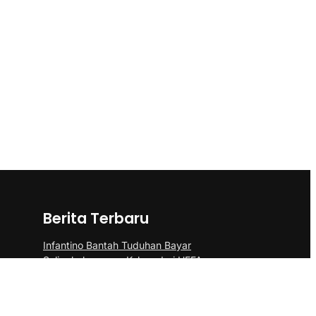
Berita Terbaru
Infantino Bantah Tuduhan Bayar
Selingkuhan agar Keluar dari UEFA
Kebakaran Hutan di Bromo Tak Terkait
Aktivitas Vulkanik, Status Tetap Waspada