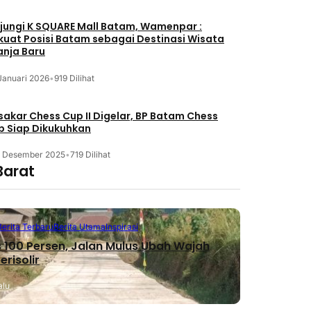
jungi K SQUARE Mall Batam, Wamenpar :
kuat Posisi Batam sebagai Destinasi Wisata
anja Baru
Januari 2026
•
919 Dilihat
akar Chess Cup II Digelar, BP Batam Chess
b Siap Dikukuhkan
3 Desember 2025
•
719 Dilihat
Barat
Berita Terbaru
Berita Utama
Inspirasi
 100 Persen, Jalan Mulus Ubah Wajah
erisolir
alu