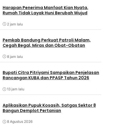
Harapan Penerima Manfaat Kian Nyata,
Rumah Tidak Layak Huni Berubah Wujud
2 jam lalu
Pemkab Bandung Perkuat Patroli Malam,
Cegah Begal, Miras dan Obat-Obatan
8 jam lalu
Bupati Citra Pitriyami Sampaikan Penjelasan
Rancangan KUBA dan PPASP Tahun 2026
13 jam lalu
Aplikasikan Pupuk Kosasih, Satgas Sektor 8
Bangun Demplot Pertanian
8 Agustus 2026