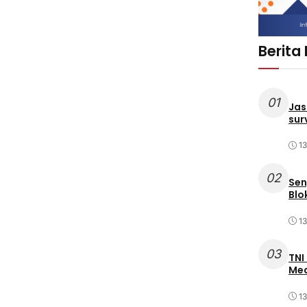
Berita
01
Jas
sur
1
02
Sen
Blo
1
03
TNI
Med
1