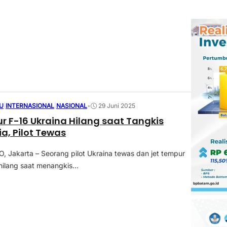
U
|
INTERNASIONAL
|
NASIONAL
•
29 Juni 2025
r F-16 Ukraina Hilang saat Tangkis
a, Pilot Tewas
Jakarta – Seorang pilot Ukraina tewas dan jet tempur
hilang saat menangkis...