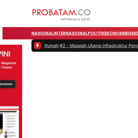
NASIONAL
INTERNASIONAL
POLITIK
EKONOMI
BISNI
ekerja dari Rumah
|
#2 -
Masalah Utama Infrastruktur Pengisian Daya 