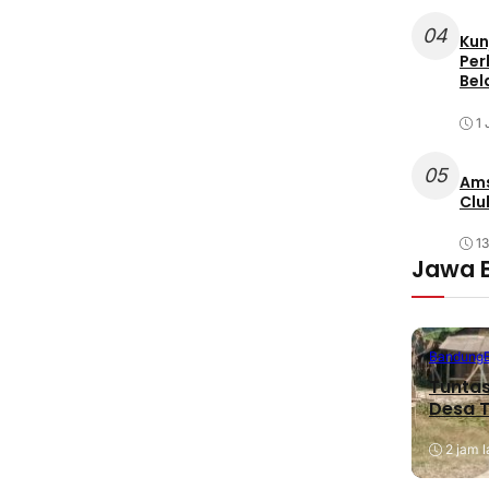
04
Kun
Per
Bel
1 
05
Ams
Clu
1
Jawa 
Bandung
Tuntas
Desa T
2 jam l