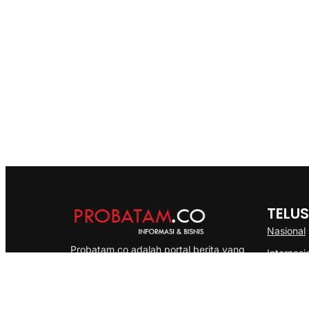
TELUS
Nasional
Probatam.co adalah portal berita yang
Internasi
menyajikan informasi terbaru seputar dan
Bisnis
Kepulauan Riau, Nasional maupun
Ekonomi
International dengan gaya pemberitaan