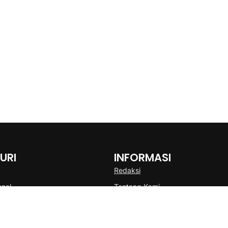
URI
INFORMASI
Redaksi
onal
Tentang Kami
Disclaimer
Pedoman Media Cyber