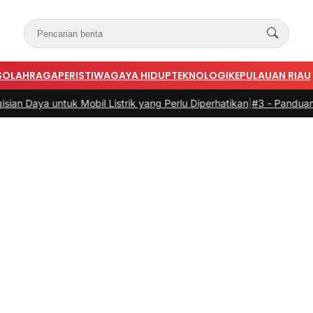
S
OLAHRAGA
PERISTIWA
GAYA HIDUP
TEKNOLOGI
KEPULAUAN RIAU
untuk Mobil Listrik yang Perlu Diperhatikan
|
#3 -
Panduan Belanja On