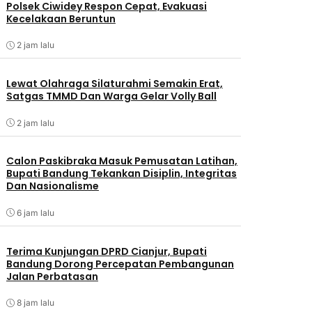
Polsek Ciwidey Respon Cepat, Evakuasi
Kecelakaan Beruntun
2 jam lalu
Lewat Olahraga Silaturahmi Semakin Erat,
Satgas TMMD Dan Warga Gelar Volly Ball
2 jam lalu
Calon Paskibraka Masuk Pemusatan Latihan,
Bupati Bandung Tekankan Disiplin, Integritas
Dan Nasionalisme
6 jam lalu
Terima Kunjungan DPRD Cianjur, Bupati
Bandung Dorong Percepatan Pembangunan
Jalan Perbatasan
8 jam lalu