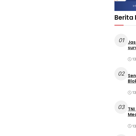
Berita
01
Jas
sur
1
02
Sen
Blo
1
03
TNI
Med
1