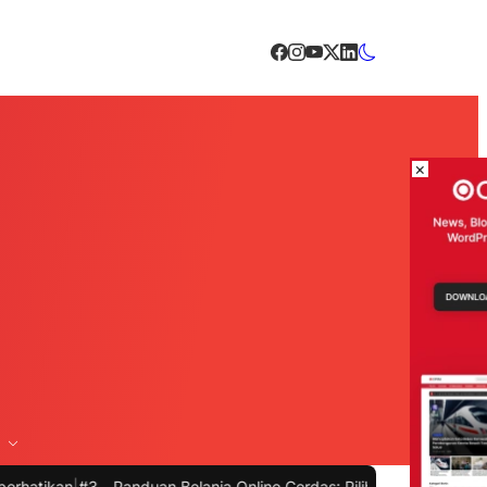
×
3 -
Panduan Belanja Online Cerdas: Pilih Produk dengan Bijak dan H