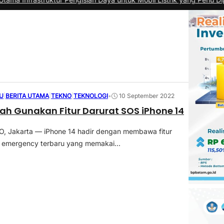
U
|
BERITA UTAMA
|
TEKNO
|
TEKNOLOGI
•
10 September 2022
h Gunakan Fitur Darurat SOS iPhone 14
 Jakarta — iPhone 14 hadir dengan membawa fitur
r emergency terbaru yang memakai...