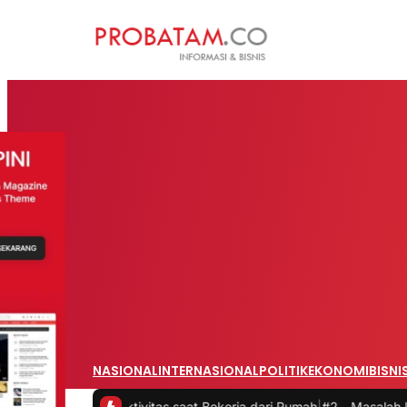
NASIONAL
INTERNASIONAL
POLITIK
EKONOMI
BISNI
 Produktivitas saat Bekerja dari Rumah
|
#2 -
Masalah Utama Infrast