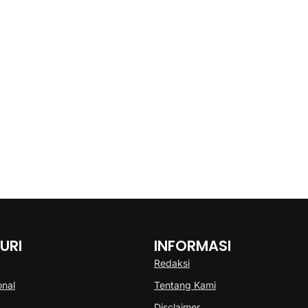
URI
INFORMASI
Redaksi
onal
Tentang Kami
Disclaimer