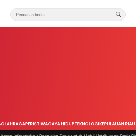
S
OLAHRAGA
PERISTIWA
GAYA HIDUP
TEKNOLOGI
KEPULAUAN RIAU
ruktur Pengisian Daya untuk Mobil Listrik yang Perlu Diperhatikan
|
#