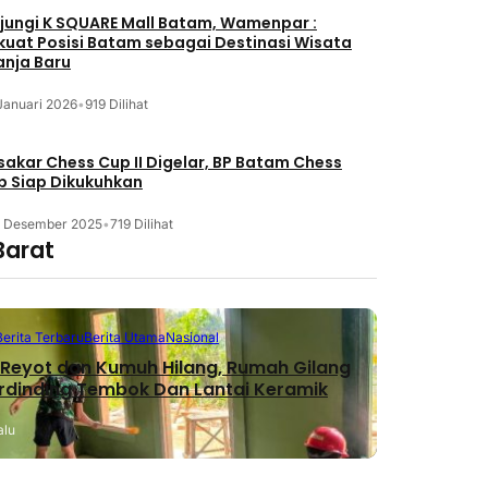
jungi K SQUARE Mall Batam, Wamenpar :
kuat Posisi Batam sebagai Destinasi Wisata
anja Baru
Januari 2026
•
919 Dilihat
akar Chess Cup II Digelar, BP Batam Chess
b Siap Dikukuhkan
3 Desember 2025
•
719 Dilihat
Barat
Berita Terbaru
Berita Utama
Nasional
Reyot dan Kumuh Hilang, Rumah Gilang
erdinding Tembok Dan Lantai Keramik
alu