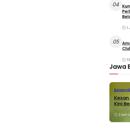
04
Kun
Per
Bel
1 
05
Ams
Clu
1
Jawa 
Bandung
Kesan 
Kini B
2 jam l