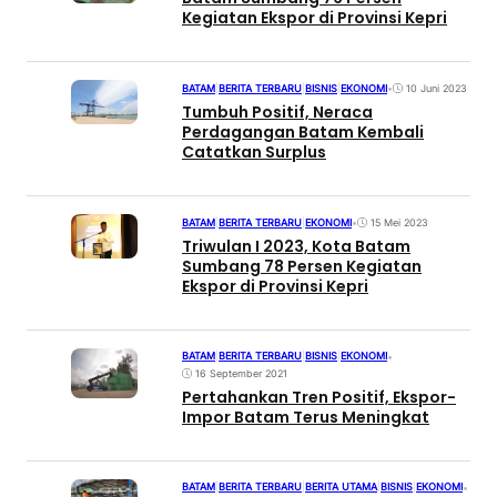
Kegiatan Ekspor di Provinsi Kepri
BATAM
|
BERITA TERBARU
|
BISNIS
|
EKONOMI
•
10 Juni 2023
Tumbuh Positif, Neraca
Perdagangan Batam Kembali
Catatkan Surplus
BATAM
|
BERITA TERBARU
|
EKONOMI
•
15 Mei 2023
Triwulan I 2023, Kota Batam
Sumbang 78 Persen Kegiatan
Ekspor di Provinsi Kepri
BATAM
|
BERITA TERBARU
|
BISNIS
|
EKONOMI
•
16 September 2021
Pertahankan Tren Positif, Ekspor-
Impor Batam Terus Meningkat
BATAM
|
BERITA TERBARU
|
BERITA UTAMA
|
BISNIS
|
EKONOMI
•