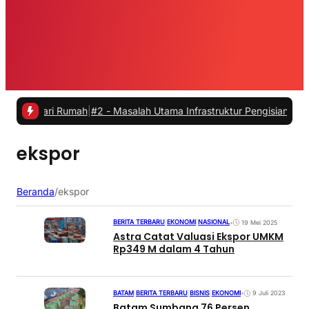
 dari Rumah
|
#2 -
Masalah Utama Infrastruktur Pengisian Daya untuk M
ekspor
Beranda
/
ekspor
BERITA TERBARU
|
EKONOMI
|
NASIONAL
•
19 Mei 2025
Astra Catat Valuasi Ekspor UMKM
Rp349 M dalam 4 Tahun
BATAM
|
BERITA TERBARU
|
BISNIS
|
EKONOMI
•
9 Juli 2023
Batam Sumbang 76 Persen