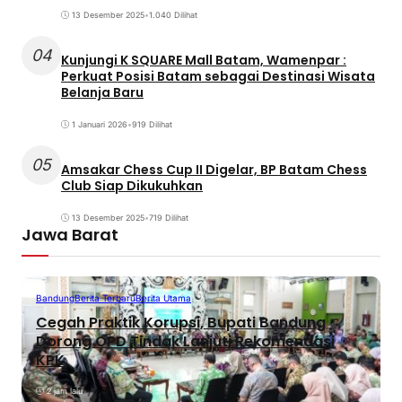
13 Desember 2025
•
1.040 Dilihat
04
Kunjungi K SQUARE Mall Batam, Wamenpar :
Perkuat Posisi Batam sebagai Destinasi Wisata
Belanja Baru
1 Januari 2026
•
919 Dilihat
05
Amsakar Chess Cup II Digelar, BP Batam Chess
Club Siap Dikukuhkan
13 Desember 2025
•
719 Dilihat
Jawa Barat
Bandung
Berita Terbaru
Berita Utama
Cegah Praktik Korupsi, Bupati Bandung
Dorong OPD Tindak Lanjuti Rekomendasi
KPK
2 jam lalu