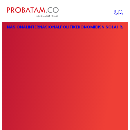
NASIONAL
INTERNASIONAL
POLITIK
EKONOMI
BISNIS
OLAHRAG