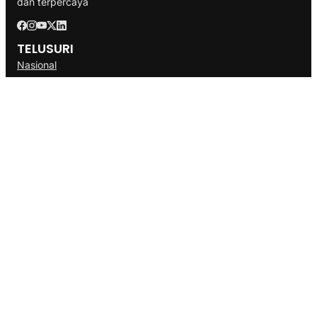
dan terpercaya
TELUSURI
Nasional
Internasional
Bisnis
Ekonomi
Politik
Olahraga
INFORMASI
Redaksi
Tentang Kami
Disclaimer
Pedoman Media Cyber
SOP