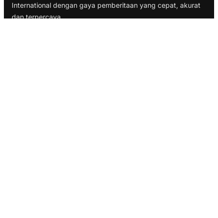
International dengan gaya pemberitaan yang cepat, akurat
dan terpercaya
TELUSURI
Nasional
Internasional
Bisnis
Ekonomi
Politik
Olahraga
INFORMASI
Redaksi
Tentang Kami
Disclaimer
Pedoman Media Cyber