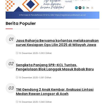
Berita Populer
01
Jasa Raharja Bersama korlantas melaksanakan
survei Kesiapan Ops Lilin 2025 di Wilayah Jawa
13 Desember 2025
•
1.093 Dilihat
02
Sengketa Panjang SPR–KCL Tuntas,
Pengelolaan Blok Langgak Masuk Babak Baru
13 Desember 2025
•
1.081 Dilihat
03
TNI Gendong 2 Anak Kembar, Evakuasi Lintasi
Medan Rawan Longsor di Aceh
13 Desember 2025
•
1.040 Dilihat