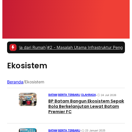
erja dari Rumah
|
#2 -
Masalah Utama Infrastruktur Pengisian Daya un
Ekosistem
Beranda
/
Ekosistem
BATAM
|
BERITA TERBARU
|
OLAHRAGA
•
24 Juli 2026
BP Batam Bangun Ekosistem Sepak
Bola Berkelanjutan Lewat Batam
Premier FC
BATAM
|
BERITA TERBARU
•
23 Januari 2025