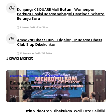
04
Kunjungi K SQUARE Mall Batam, Wamenpar :
Perkuat Posisi Batam sebagai Destinasi Wisata
Belanja Baru
1 Januari 2026
•
919 Dilihat
05
Amsakar Chess Cup II Digelar, BP Batam Chess
Club Siap Dikukuhkan
13 Desember 2025
•
719 Dilihat
Jawa Barat
Bandung
Berita Terbaru
Berita Utama
Peristiwa
Pangdam III/Siliwangi Sambut Kunjungan
Menkopolkam Djamari Chaniago
8 jam lalu
Izin Videotron Dibekukan, Wali Kota Selidiki