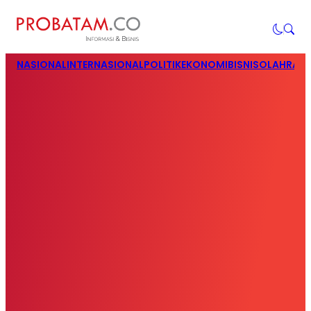
NASIONAL
INTERNASIONAL
POLITIK
EKONOMI
BISNIS
OLAHRAG