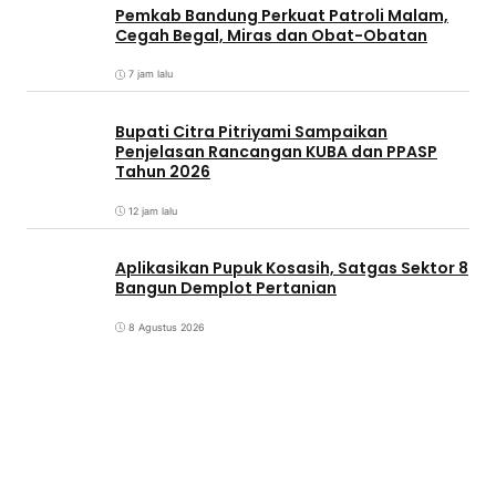
Pemkab Bandung Perkuat Patroli Malam,
Cegah Begal, Miras dan Obat-Obatan
7 jam lalu
Bupati Citra Pitriyami Sampaikan
Penjelasan Rancangan KUBA dan PPASP
Tahun 2026
12 jam lalu
Aplikasikan Pupuk Kosasih, Satgas Sektor 8
Bangun Demplot Pertanian
8 Agustus 2026