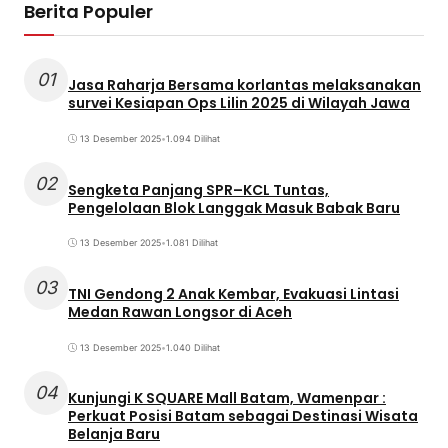
Berita Populer
01
Jasa Raharja Bersama korlantas melaksanakan
survei Kesiapan Ops Lilin 2025 di Wilayah Jawa
13 Desember 2025
•
1.094 Dilihat
02
Sengketa Panjang SPR–KCL Tuntas,
Pengelolaan Blok Langgak Masuk Babak Baru
13 Desember 2025
•
1.081 Dilihat
03
TNI Gendong 2 Anak Kembar, Evakuasi Lintasi
Medan Rawan Longsor di Aceh
13 Desember 2025
•
1.040 Dilihat
04
Kunjungi K SQUARE Mall Batam, Wamenpar :
Perkuat Posisi Batam sebagai Destinasi Wisata
Belanja Baru