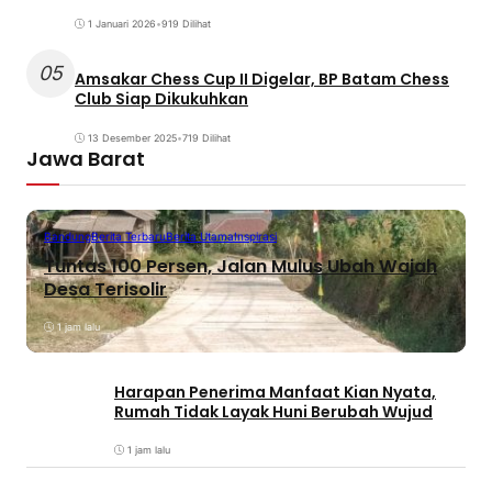
1 Januari 2026
•
919 Dilihat
05
Amsakar Chess Cup II Digelar, BP Batam Chess
Club Siap Dikukuhkan
13 Desember 2025
•
719 Dilihat
Jawa Barat
Bandung
Berita Terbaru
Berita Utama
Inspirasi
Tuntas 100 Persen, Jalan Mulus Ubah Wajah
Desa Terisolir
1 jam lalu
Harapan Penerima Manfaat Kian Nyata,
Rumah Tidak Layak Huni Berubah Wujud
1 jam lalu