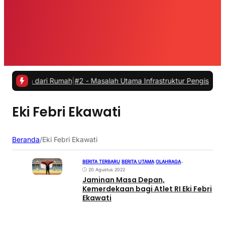
ja dari Rumah
|
#2 -
Masalah Utama Infrastruktur Pengisian Daya untuk
Eki Febri Ekawati
Beranda
/
Eki Febri Ekawati
BERITA TERBARU
|
BERITA UTAMA
|
OLAHRAGA
•
20 Agustus 2022
Jaminan Masa Depan,
Kemerdekaan bagi Atlet RI Eki Febri
Ekawati