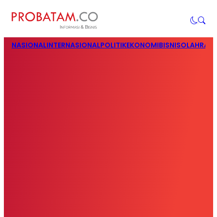
NASIONAL
INTERNASIONAL
POLITIK
EKONOMI
BISNIS
OLAHRAG