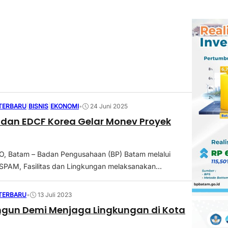
 TERBARU
|
BISNIS
|
EKONOMI
•
24 Juni 2025
dan EDCF Korea Gelar Monev Proyek
 Batam – Badan Pengusahaan (BP) Batam melalui
PAM, Fasilitas dan Lingkungan melaksanakan...
 TERBARU
•
13 Juli 2023
ngun Demi Menjaga Lingkungan di Kota