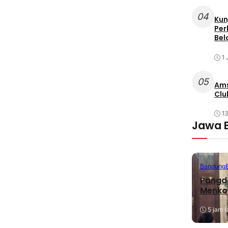
04
Kun
Per
Bel
1 
05
Ams
Clu
1
Jawa 
Bandung
Pangda
Menko
5 jam l