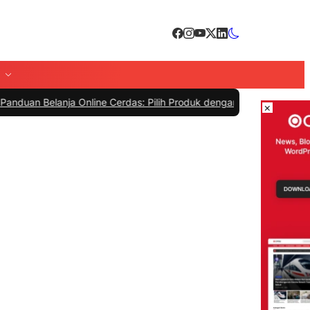
anja Online Cerdas: Pilih Produk dengan Bijak dan Hindari Penipuan
×