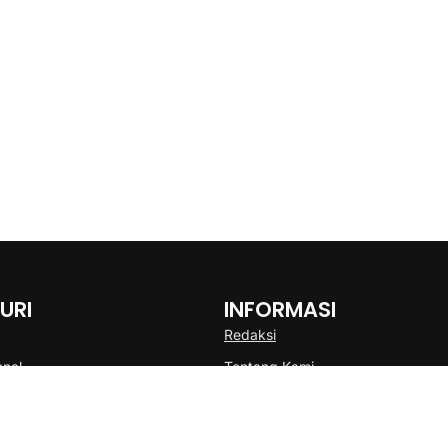
URI
INFORMASI
Redaksi
onal
Tentang Kami
Disclaimer
Pedoman Media Cyber