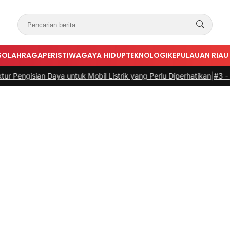
S
OLAHRAGA
PERISTIWA
GAYA HIDUP
TEKNOLOGI
KEPULAUAN RIAU
n Daya untuk Mobil Listrik yang Perlu Diperhatikan
|
#3 -
Panduan Bel