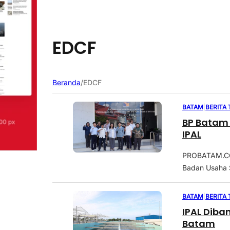
EDCF
Beranda
/
EDCF
BATAM
|
BERITA
BP Batam 
IPAL
PROBATAM.CO,
Badan Usaha S
BATAM
|
BERITA
IPAL Diba
Batam