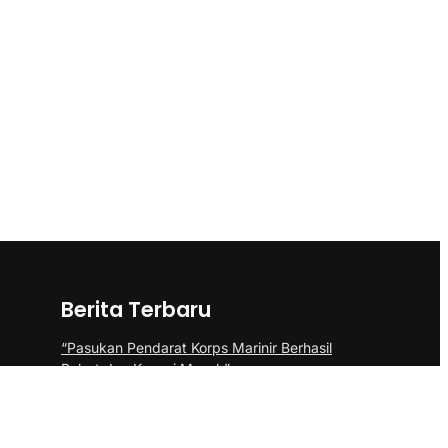
Berita Terbaru
“Pasukan Pendarat Korps Marinir Berhasil
Rebut dan Kuasai Musuh”
BP Batam Perkuat Pembinaan Talenta
Muda Lewat Batam Prime International