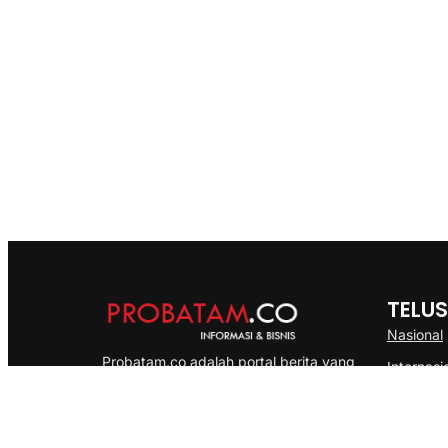
TELUS
Nasional
Probatam.co adalah portal berita yang
Internasi
menyajikan informasi terbaru seputar dan
Bisnis
Kepulauan Riau, Nasional maupun
Ekonomi
International dengan gaya pemberitaan