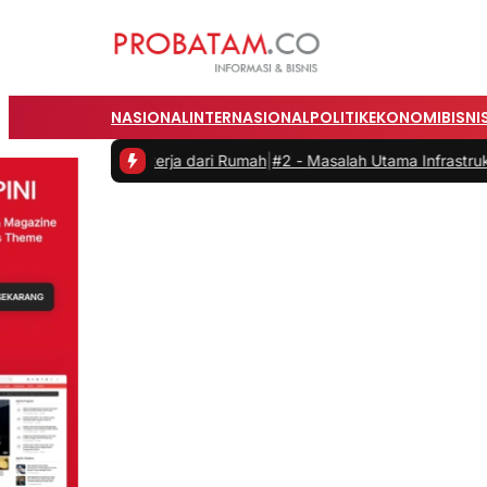
NASIONAL
INTERNASIONAL
POLITIK
EKONOMI
BISNI
 saat Bekerja dari Rumah
|
#2 -
Masalah Utama Infrastruktur Pengisia