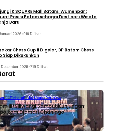
jungi K SQUARE Mall Batam, Wamenpar :
kuat Posisi Batam sebagai Destinasi Wisata
anja Baru
Januari 2026
•
919 Dilihat
akar Chess Cup II Digelar, BP Batam Chess
b Siap Dikukuhkan
3 Desember 2025
•
719 Dilihat
Barat
Berita Terbaru
Berita Utama
Peristiwa
m III/Siliwangi Sambut Kunjungan
polkam Djamari Chaniago
alu