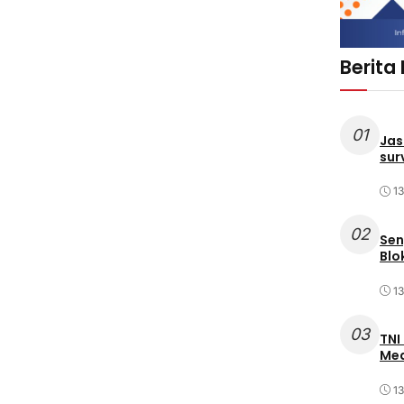
Berita
01
Jas
sur
1
02
Sen
Blo
1
03
TNI
Med
1