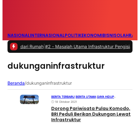
NASIONAL
INTERNASIONAL
POLITIK
EKONOMI
BISNIS
OLAHRAG
rja dari Rumah
|
#2 -
Masalah Utama Infrastruktur Pengisian Daya unt
dukunganinfrastruktur
Beranda
/
dukunganinfrastruktur
BERITA TERBARU
|
BERITA UTAMA
|
GAYA HIDUP
•
18 Oktober 2021
Dorong Pariwisata Pulau Komodo,
BRI Peduli Berikan Dukungan Lewat
Infrastruktur