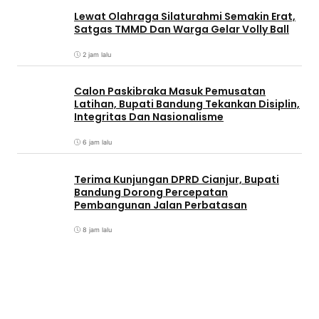
Lewat Olahraga Silaturahmi Semakin Erat,
Satgas TMMD Dan Warga Gelar Volly Ball
2 jam lalu
Calon Paskibraka Masuk Pemusatan
Latihan, Bupati Bandung Tekankan Disiplin,
Integritas Dan Nasionalisme
6 jam lalu
Terima Kunjungan DPRD Cianjur, Bupati
Bandung Dorong Percepatan
Pembangunan Jalan Perbatasan
8 jam lalu