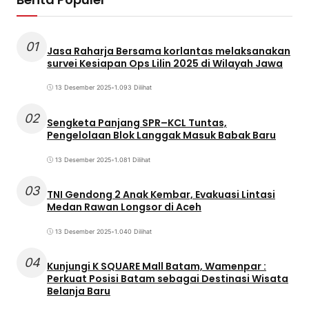
01
Jasa Raharja Bersama korlantas melaksanakan
survei Kesiapan Ops Lilin 2025 di Wilayah Jawa
13 Desember 2025
•
1.093 Dilihat
02
Sengketa Panjang SPR–KCL Tuntas,
Pengelolaan Blok Langgak Masuk Babak Baru
13 Desember 2025
•
1.081 Dilihat
03
TNI Gendong 2 Anak Kembar, Evakuasi Lintasi
Medan Rawan Longsor di Aceh
13 Desember 2025
•
1.040 Dilihat
04
Kunjungi K SQUARE Mall Batam, Wamenpar :
Perkuat Posisi Batam sebagai Destinasi Wisata
Belanja Baru