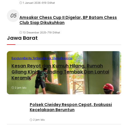
1 Januari 2026
•
919 Dilihat
05
Amsakar Chess Cup II Digelar, BP Batam Chess
Club Siap Dikukuhkan
13 Desember 2025
•
719 Dilihat
Jawa Barat
Bandung
Berita Terbaru
Berita Utama
Nasional
Kesan Reyot dan Kumuh Hilang, Rumah
Gilang Kini Berdinding Tembok Dan Lantai
Keramik
2 jam lalu
Polsek Ciwidey Respon Cepat, Evakuasi
Kecelakaan Beruntun
2 jam lalu