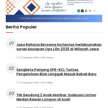
Berita Populer
01
Jasa Raharja Bersama korlantas melaksanakan
survei Kesiapan Ops Lilin 2025 di Wilayah Jawa
13 Desember 2025
•
1.093 Dilihat
02
Sengketa Panjang SPR–KCL Tuntas,
Pengelolaan Blok Langgak Masuk Babak Baru
13 Desember 2025
•
1.081 Dilihat
03
TNI Gendong 2 Anak Kembar, Evakuasi Lintasi
Medan Rawan Longsor di Aceh
13 Desember 2025
•
1.040 Dilihat