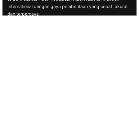
International dengan gaya pemberitaan yang cepat, akurat
dan terpercaya
TELUSURI
Nasional
Internasional
Bisnis
Ekonomi
Politik
Olahraga
INFORMASI
Redaksi
Tentang Kami
Disclaimer
Pedoman Media Cyber