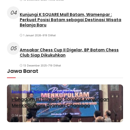
04
Kunjungi K SQUARE Mall Batam, Wamenpar :
Perkuat Posisi Batam sebagai Destinasi Wisata
Belanja Baru
1 Januari 2026
•
919 Dilihat
05
Amsakar Chess Cup II Digelar, BP Batam Chess
Club Siap Dikukuhkan
13 Desember 2025
•
719 Dilihat
Jawa Barat
Bandung
Berita Terbaru
Berita Utama
Peristiwa
Pangdam III/Siliwangi Sambut Kunjungan
Menkopolkam Djamari Chaniago
14 jam lalu