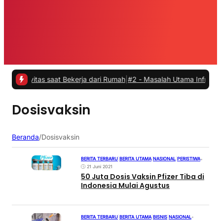
ivitas saat Bekerja dari Rumah
|
#2 -
Masalah Utama Infrastruktur Pe
Dosisvaksin
Beranda
/
Dosisvaksin
BERITA TERBARU
|
BERITA UTAMA
|
NASIONAL
|
PERISTIWA
•
21 Juni 2021
50 Juta Dosis Vaksin Pfizer Tiba di
Indonesia Mulai Agustus
BERITA TERBARU
|
BERITA UTAMA
|
BISNIS
|
NASIONAL
•