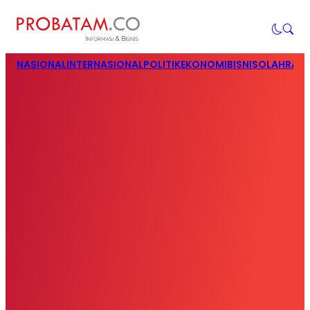
NASIONAL
INTERNASIONAL
POLITIK
EKONOMI
BISNIS
OLAHRAG