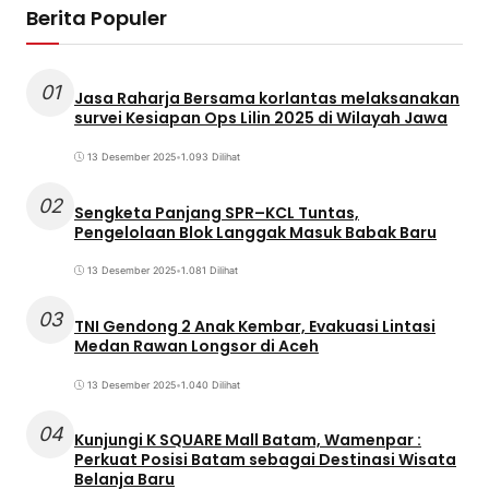
Berita Populer
01
Jasa Raharja Bersama korlantas melaksanakan
survei Kesiapan Ops Lilin 2025 di Wilayah Jawa
13 Desember 2025
•
1.093 Dilihat
02
Sengketa Panjang SPR–KCL Tuntas,
Pengelolaan Blok Langgak Masuk Babak Baru
13 Desember 2025
•
1.081 Dilihat
03
TNI Gendong 2 Anak Kembar, Evakuasi Lintasi
Medan Rawan Longsor di Aceh
13 Desember 2025
•
1.040 Dilihat
04
Kunjungi K SQUARE Mall Batam, Wamenpar :
Perkuat Posisi Batam sebagai Destinasi Wisata
Belanja Baru