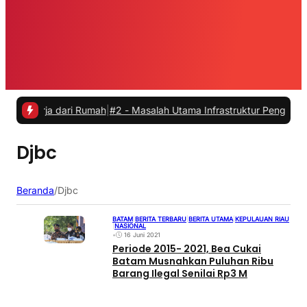
kerja dari Rumah
|
#2 -
Masalah Utama Infrastruktur Pengisian Daya un
Djbc
Beranda
/
Djbc
BATAM
|
BERITA TERBARU
|
BERITA UTAMA
|
KEPULAUAN RIAU
|
NASIONAL
•
16 Juni 2021
Periode 2015- 2021, Bea Cukai
Batam Musnahkan Puluhan Ribu
Barang Ilegal Senilai Rp3 M