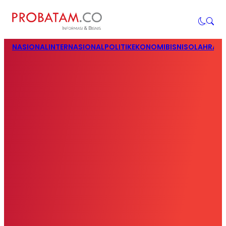
NASIONAL
INTERNASIONAL
POLITIK
EKONOMI
BISNIS
OLAHRAG