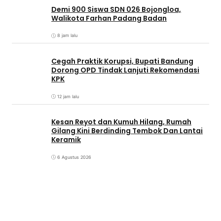
Demi 900 Siswa SDN 026 Bojongloa,
Walikota Farhan Padang Badan
8 jam lalu
Cegah Praktik Korupsi, Bupati Bandung
Dorong OPD Tindak Lanjuti Rekomendasi
KPK
12 jam lalu
Kesan Reyot dan Kumuh Hilang, Rumah
Gilang Kini Berdinding Tembok Dan Lantai
Keramik
6 Agustus 2026