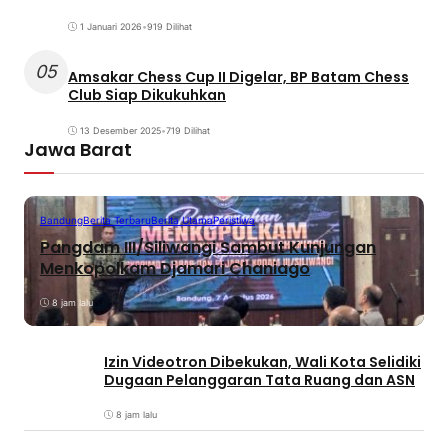
1 Januari 2026
•
919 Dilihat
05
Amsakar Chess Cup II Digelar, BP Batam Chess
Club Siap Dikukuhkan
13 Desember 2025
•
719 Dilihat
Jawa Barat
Bandung
Berita Terbaru
Berita Utama
Peristiwa
Pangdam III/Siliwangi Sambut Kunjungan
Menkopolkam Djamari Chaniago
8 jam lalu
Izin Videotron Dibekukan, Wali Kota Selidiki
Dugaan Pelanggaran Tata Ruang dan ASN
8 jam lalu