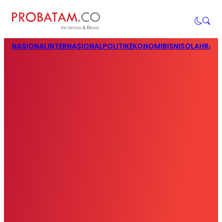
NASIONAL
INTERNASIONAL
POLITIK
EKONOMI
BISNIS
OLAHRAG