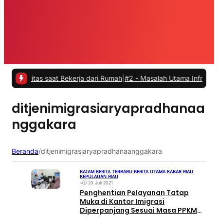
vitas saat Bekerja dari Rumah
|
#2 -
Masalah Utama Infrastruktur Pen
ditjenimigrasiaryapradhanaa
nggakara
Beranda
/
ditjenimigrasiaryapradhanaanggakara
BATAM
|
BERITA TERBARU
|
BERITA UTAMA
|
KABAR RIAU
|
KEPULAUAN RIAU
•
23 Juli 2021
Penghentian Pelayanan Tatap
Muka di Kantor Imigrasi
Diperpanjang Sesuai Masa PPKM