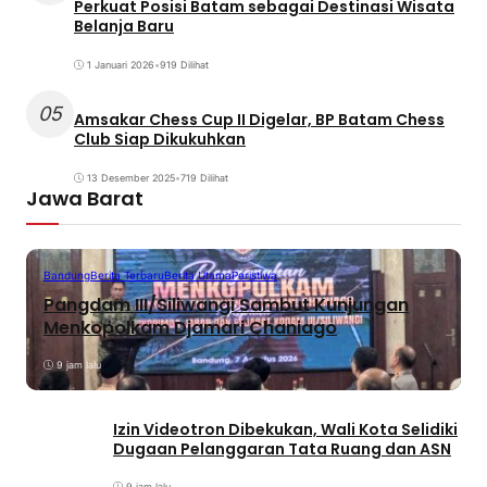
Perkuat Posisi Batam sebagai Destinasi Wisata
Belanja Baru
1 Januari 2026
•
919 Dilihat
05
Amsakar Chess Cup II Digelar, BP Batam Chess
Club Siap Dikukuhkan
13 Desember 2025
•
719 Dilihat
Jawa Barat
Bandung
Berita Terbaru
Berita Utama
Peristiwa
Pangdam III/Siliwangi Sambut Kunjungan
Menkopolkam Djamari Chaniago
9 jam lalu
Izin Videotron Dibekukan, Wali Kota Selidiki
Dugaan Pelanggaran Tata Ruang dan ASN
9 jam lalu