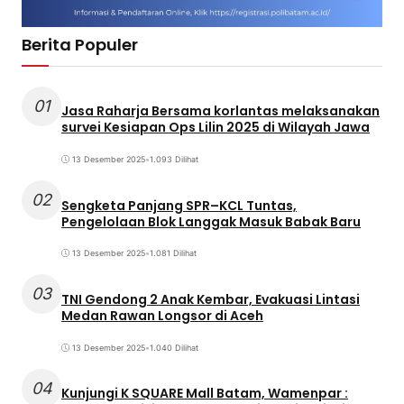
Berita Populer
01
Jasa Raharja Bersama korlantas melaksanakan
survei Kesiapan Ops Lilin 2025 di Wilayah Jawa
13 Desember 2025
•
1.093 Dilihat
02
Sengketa Panjang SPR–KCL Tuntas,
Pengelolaan Blok Langgak Masuk Babak Baru
13 Desember 2025
•
1.081 Dilihat
03
TNI Gendong 2 Anak Kembar, Evakuasi Lintasi
Medan Rawan Longsor di Aceh
13 Desember 2025
•
1.040 Dilihat
04
Kunjungi K SQUARE Mall Batam, Wamenpar :