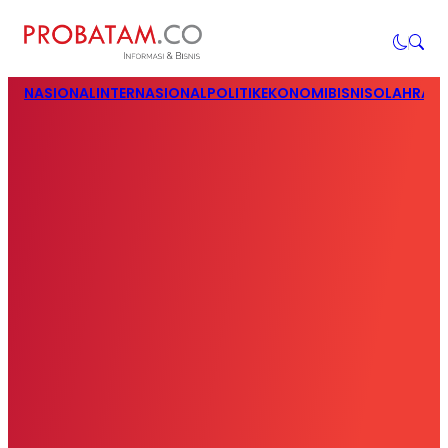
NASIONAL
INTERNASIONAL
POLITIK
EKONOMI
BISNIS
OLAHRAG