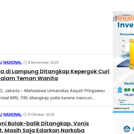
U
|
NASIONAL
•
8 November 2025
a di Lampung Ditangkap Kepergok Curi
Dalam Teman Wanita
 Jakarta – Mahasiswa Universitas Aisyah Pringsewu
sial MRL (19) ditangkap polisi karena mencuri...
U
|
NASIONAL
•
9 Oktober 2025
i Bolak-balik Ditangkap, Vonis
t, Masih Saja Edarkan Narkoba