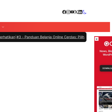
#3 -
Panduan Belanja Online Cerdas: Pilih Produk dengan Bijak dan H
×