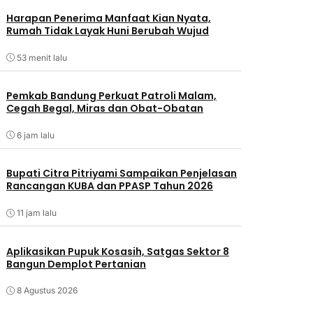
Harapan Penerima Manfaat Kian Nyata,
Rumah Tidak Layak Huni Berubah Wujud
53 menit lalu
Pemkab Bandung Perkuat Patroli Malam,
Cegah Begal, Miras dan Obat-Obatan
6 jam lalu
Bupati Citra Pitriyami Sampaikan Penjelasan
Rancangan KUBA dan PPASP Tahun 2026
11 jam lalu
Aplikasikan Pupuk Kosasih, Satgas Sektor 8
Bangun Demplot Pertanian
8 Agustus 2026