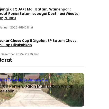
jungi K SQUARE Mall Batam, Wamenpar :
kuat Posisi Batam sebagai Destinasi Wisata
anja Baru
Januari 2026
•
919 Dilihat
akar Chess Cup II Digelar, BP Batam Chess
b Siap Dikukuhkan
3 Desember 2025
•
719 Dilihat
Barat
Berita Terbaru
Berita Utama
Inspirasi
 100 Persen, Jalan Mulus Ubah Wajah
erisolir
t lalu