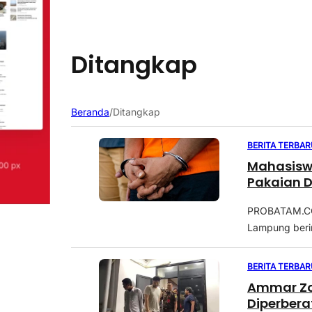
Ditangkap
Beranda
/
Ditangkap
BERITA TERBAR
Mahasisw
Pakaian 
PROBATAM.CO,
Lampung berini
BERITA TERBAR
Ammar Zon
Diperbera