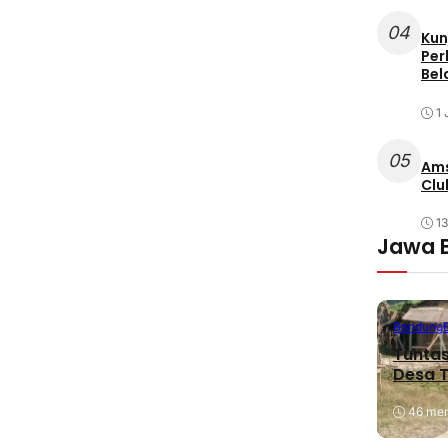
04
Kun
Per
Bel
1 
05
Ams
Clu
1
Jawa 
Bandung
Tuntas
Desa T
46 meni