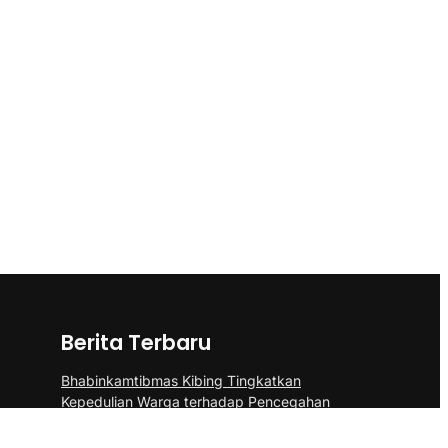
Berita Terbaru
Bhabinkamtibmas Kibing Tingkatkan
Kepedulian Warga terhadap Pencegahan
DBD