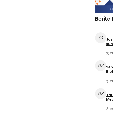
Berita
01
Jas
sur
1
02
Sen
Blo
1
03
TNI
Med
1