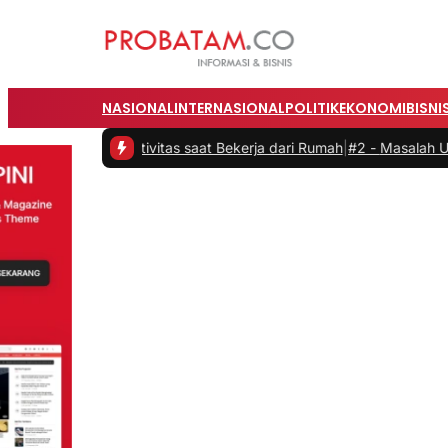
NASIONAL
INTERNASIONAL
POLITIK
EKONOMI
BISNI
n Produktivitas saat Bekerja dari Rumah
|
#2 -
Masalah Utama Infrast