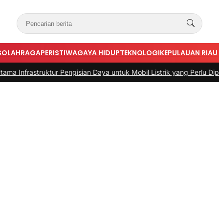
S
OLAHRAGA
PERISTIWA
GAYA HIDUP
TEKNOLOGI
KEPULAUAN RIAU
ruktur Pengisian Daya untuk Mobil Listrik yang Perlu Diperhatikan
|