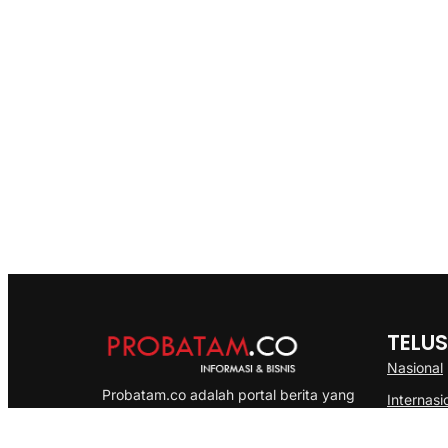
TELUS
Nasional
Probatam.co adalah portal berita yang
Internasi
menyajikan informasi terbaru seputar dan
Bisnis
Kepulauan Riau, Nasional maupun