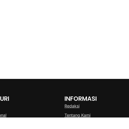
URI
INFORMASI
Redaksi
onal
Tentang Kami
Disclaimer