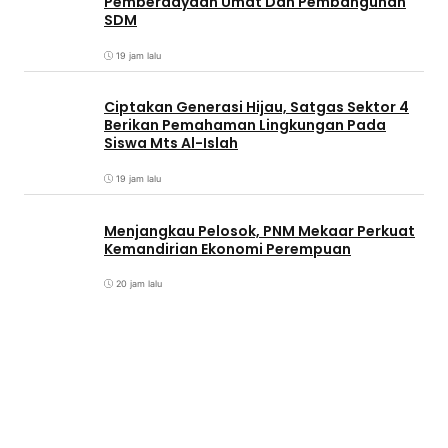
Pemberdayaan Umat Dan Pembangunan
SDM
19 jam lalu
Ciptakan Generasi Hijau, Satgas Sektor 4
Berikan Pemahaman Lingkungan Pada
Siswa Mts Al-Islah
19 jam lalu
Menjangkau Pelosok, PNM Mekaar Perkuat
Kemandirian Ekonomi Perempuan
20 jam lalu