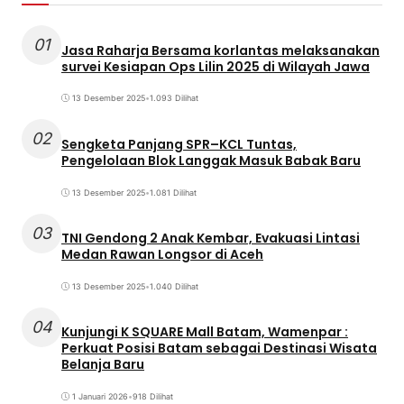
01
Jasa Raharja Bersama korlantas melaksanakan
survei Kesiapan Ops Lilin 2025 di Wilayah Jawa
13 Desember 2025
•
1.093 Dilihat
02
Sengketa Panjang SPR–KCL Tuntas,
Pengelolaan Blok Langgak Masuk Babak Baru
13 Desember 2025
•
1.081 Dilihat
03
TNI Gendong 2 Anak Kembar, Evakuasi Lintasi
Medan Rawan Longsor di Aceh
13 Desember 2025
•
1.040 Dilihat
04
Kunjungi K SQUARE Mall Batam, Wamenpar :
Perkuat Posisi Batam sebagai Destinasi Wisata
Belanja Baru
1 Januari 2026
•
918 Dilihat