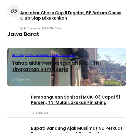
05
Amsakar Chess Cup II Digelar, BP Batam Chess
Club Siap Dikukuhkan
13 Desember 2025
•
719 Dilihat
Jawa Barat
Bandung
Berita Terbaru
Berita Utama
Nasional
Tahap akhir Pembangunan RTLH, TNI
Tingkatkan Ritme Kerja
16 jam lalu
Pembangunan Sanitasi MCK-03 Capai 91
Persen, TNI Mulai Lakukan Finishing
16 jam lalu
Bupati Bandung Ajak Muslimat NU Perkuat