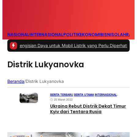
NASIONAL
INTERNASIONAL
POLITIK
EKONOMI
BISNIS
OLAHRAG
 Pengisian Daya untuk Mobil Listrik yang Perlu Diperhatikan
|
#3 -
Pa
Distrik Lukyanovka
Beranda
/
Distrik Lukyanovka
BERITA TERBARU
|
BERITA UTAMA
|
INTERNASIONAL
•
25 Maret 2022
Ukraina Rebut Distrik Dekat Timur
Kyiv dari Tentara Rusia