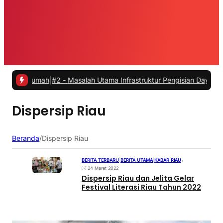
ri Rumah
|
#2 -
Masalah Utama Infrastruktur Pengisian Daya untuk Mobi
Dispersip Riau
Beranda
/
Dispersip Riau
BERITA TERBARU
|
BERITA UTAMA
|
KABAR RIAU
•
24 Maret 2022
Dispersip Riau dan Jelita Gelar
Festival Literasi Riau Tahun 2022