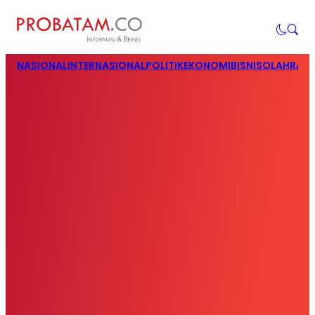
NASIONAL
INTERNASIONAL
POLITIK
EKONOMI
BISNIS
OLAHRAG