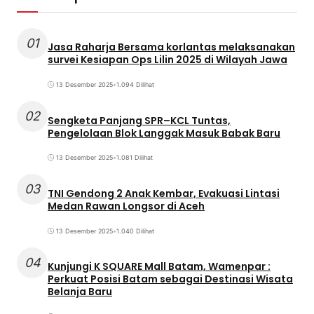
01
Jasa Raharja Bersama korlantas melaksanakan
survei Kesiapan Ops Lilin 2025 di Wilayah Jawa
13 Desember 2025
•
1.094 Dilihat
02
Sengketa Panjang SPR–KCL Tuntas,
Pengelolaan Blok Langgak Masuk Babak Baru
13 Desember 2025
•
1.081 Dilihat
03
TNI Gendong 2 Anak Kembar, Evakuasi Lintasi
Medan Rawan Longsor di Aceh
13 Desember 2025
•
1.040 Dilihat
04
Kunjungi K SQUARE Mall Batam, Wamenpar :
Perkuat Posisi Batam sebagai Destinasi Wisata
Belanja Baru