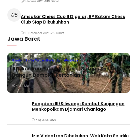
1 Januari 2026
•
919 Dilihat
05
Amsakar Chess Cup II Digelar, BP Batam Chess
Club Siap Dikukuhkan
13 Desember 2025
•
719 Dilihat
Jawa Barat
Bandung
Berita Terbaru
Berita Utama
Peristiwa
Aplikasikan Pupuk Kosasih, Satgas Sektor 8
Bangun Demplot Pertanian
4 jam lalu
Pangdam III/Siliwangi Sambut Kunjungan
Menkopolkam Djamari Chaniago
7 Agustus 2026
Izin Videotron Dibekukan, Wali Kota Selidiki