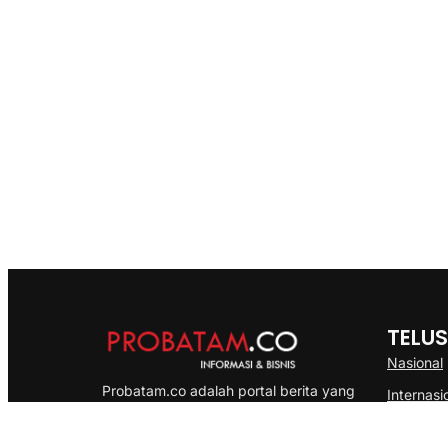
TELUS
Nasional
Probatam.co adalah portal berita yang
Internasi
menyajikan informasi terbaru seputar dan
Bisnis
Kepulauan Riau, Nasional maupun