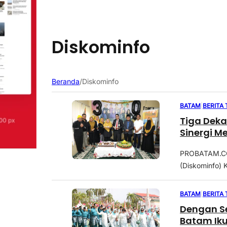
Diskominfo
Beranda
/
Diskominfo
BATAM
|
BERITA
Tiga Dek
Sinergi M
PROBATAM.CO,
(Diskominfo) K
BATAM
|
BERITA
Dengan S
Batam Ik