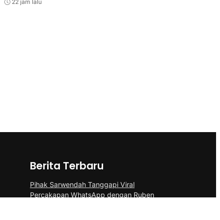
22 jam lalu
Berita Terbaru
Pihak Sarwendah Tanggapi Viral
Percakapan WhatsApp dengan Ruben
Terkait Dugaan Obat HIV