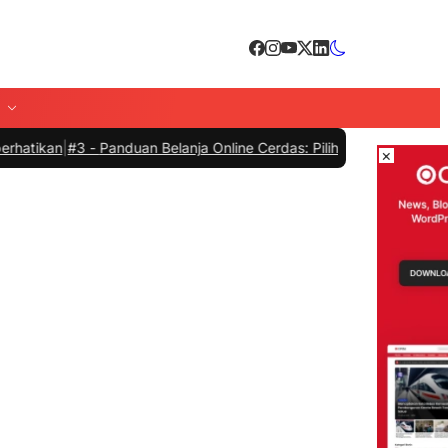
#3 -
Panduan Belanja Online Cerdas: Pilih Produk dengan Bijak dan H
×