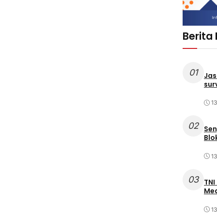
Berita
01
Jas
sur
1
02
Sen
Blo
1
03
TNI
Med
1