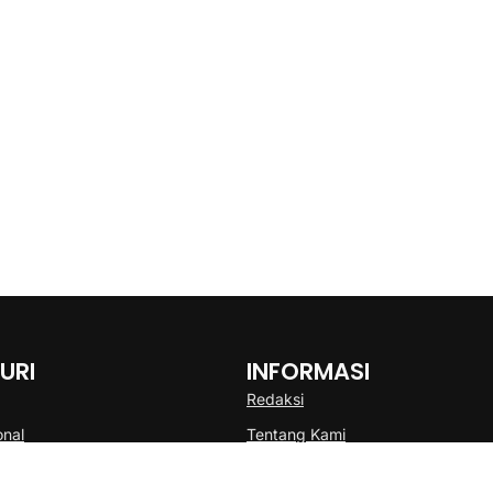
URI
INFORMASI
Redaksi
onal
Tentang Kami
Disclaimer