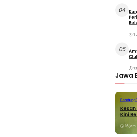
04
Kun
Per
Bel
1 
05
Ams
Clu
1
Jawa 
Bandung
Kesan 
Kini B
16 jam 