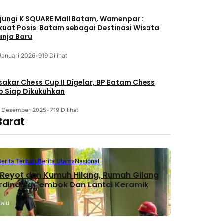
jungi K SQUARE Mall Batam, Wamenpar :
kuat Posisi Batam sebagai Destinasi Wisata
anja Baru
Januari 2026
•
919 Dilihat
akar Chess Cup II Digelar, BP Batam Chess
b Siap Dikukuhkan
3 Desember 2025
•
719 Dilihat
Barat
Berita Terbaru
Berita Utama
Nasional
Reyot dan Kumuh Hilang, Rumah Gilang
erdinding Tembok Dan Lantai Keramik
lalu