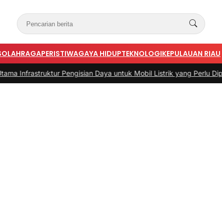
S
OLAHRAGA
PERISTIWA
GAYA HIDUP
TEKNOLOGI
KEPULAUAN RIAU
truktur Pengisian Daya untuk Mobil Listrik yang Perlu Diperhatikan
|