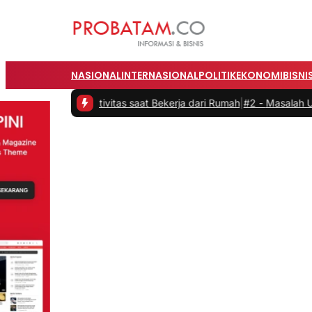
NASIONAL
INTERNASIONAL
POLITIK
EKONOMI
BISNI
n Produktivitas saat Bekerja dari Rumah
|
#2 -
Masalah Utama Infras