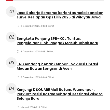
01
Jasa Raharja Bersama korlantas melaksanakan
survei Kesiapan Ops Lilin 2025 di Wilayah Jawa
13 Desember 2025
•
1.093 Dilihat
02
Sengketa Panjang SPR–KCL Tuntas,
Pengelolaan Blok Langgak Masuk Babak Baru
13 Desember 2025
•
1.081 Dilihat
03
TNI Gendong 2 Anak Kembar, Evakuasi Lintasi
Medan Rawan Longsor di Aceh
13 Desember 2025
•
1.040 Dilihat
04
Kunjungi K SQUARE Mall Batam, Wamenpar :
Perkuat Posisi Batam sebagai Destinasi Wisata
Belanja Baru
1 Januari 2026
•
919 Dilihat