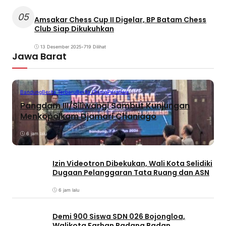
05
Amsakar Chess Cup II Digelar, BP Batam Chess
Club Siap Dikukuhkan
13 Desember 2025
•
719 Dilihat
Jawa Barat
Bandung
Berita Terbaru
Berita Utama
Peristiwa
Pangdam III/Siliwangi Sambut Kunjungan
Menkopolkam Djamari Chaniago
6 jam lalu
Izin Videotron Dibekukan, Wali Kota Selidiki
Dugaan Pelanggaran Tata Ruang dan ASN
6 jam lalu
Demi 900 Siswa SDN 026 Bojongloa,
Walikota Farhan Padang Badan