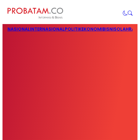
NASIONAL
INTERNASIONAL
POLITIK
EKONOMI
BISNIS
OLAHRAG