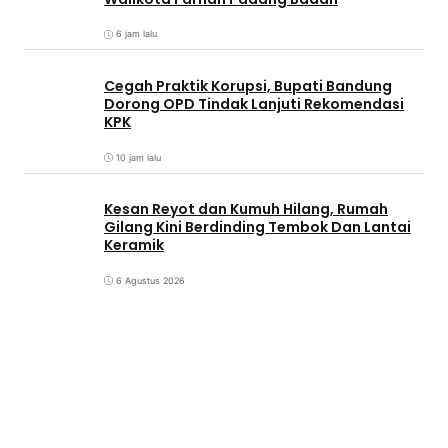
6 jam lalu
Cegah Praktik Korupsi, Bupati Bandung
Dorong OPD Tindak Lanjuti Rekomendasi
KPK
10 jam lalu
Kesan Reyot dan Kumuh Hilang, Rumah
Gilang Kini Berdinding Tembok Dan Lantai
Keramik
6 Agustus 2026