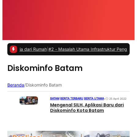
kerja dari Rumah
|
#2 -
Masalah Utama Infrastruktur Pengisian Daya u
Diskominfo Batam
Beranda
/
Diskominfo Batam
BATAM
|
BERITA TERBARU
|
BERITA UTAMA
•
25 April 2022
Mengenal SILH, Aplikasi Baru dari
Diskominfo Kota Batam