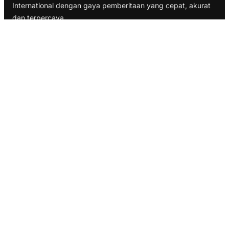
International dengan gaya pemberitaan yang cepat, akurat
dan terpercaya
TELUSURI
Nasional
Internasional
Bisnis
Ekonomi
Politik
Olahraga
INFORMASI
Redaksi
Tentang Kami
Disclaimer
Pedoman Media Cyber