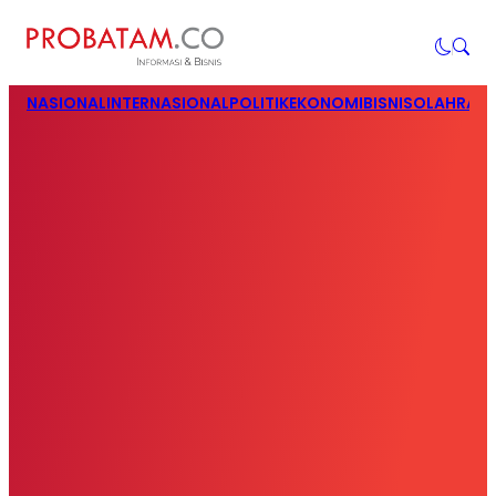
NASIONAL
INTERNASIONAL
POLITIK
EKONOMI
BISNIS
OLAHRAG