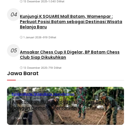
13 Desember 2025
•
1.040 Dilihat
04
Kunjungi K SQUARE Mall Batam, Wamenpar :
Perkuat Posisi Batam sebagai Destinasi Wisata
Belanja Baru
1 Januari 2026
•
919 Dilihat
05
Amsakar Chess Cup II Digelar, BP Batam Chess
Club Siap Dikukuhkan
13 Desember 2025
•
719 Dilihat
Jawa Barat
Bandung
Berita Terbaru
Berita Utama
Peristiwa
Aplikasikan Pupuk Kosasih, Satgas Sektor 8
Bangun Demplot Pertanian
5 jam lalu