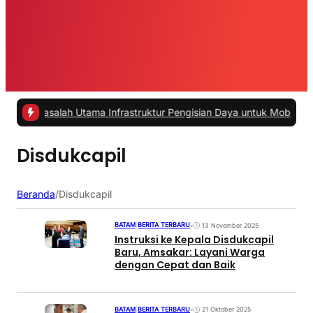
-
Masalah Utama Infrastruktur Pengisian Daya untuk Mobil Listrik yan
Disdukcapil
Beranda
/
Disdukcapil
BATAM
|
BERITA TERBARU
•
13 November 2025
Instruksi ke Kepala Disdukcapil
Baru, Amsakar: Layani Warga
dengan Cepat dan Baik
BATAM
|
BERITA TERBARU
•
21 Oktober 2025