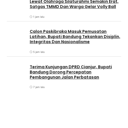
Lewat Olahraga Silaturahmi Semakin Erat,
Satgas TMMD Dan Warga Gelar Volly Ball
1 jam lalu
Calon Paskibraka Masuk Pemusatan
Latihan, Bupati Bandung Tekankan Disiplin,
Integritas Dan Nasionalisme
5 jam lalu
Terima Kunjungan DPRD Cianjur, Bupati
Bandung Dorong Percepatan
Pembangunan Jalan Perbatasan
7 jam lalu