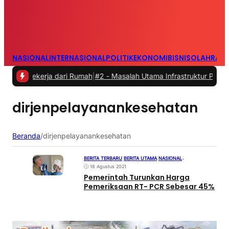
NASIONAL
INTERNASIONAL
POLITIK
EKONOMI
BISNIS
OLAHRAG
Bekerja dari Rumah
|
#2 -
Masalah Utama Infrastruktur Pengisian Daya
dirjenpelayanankesehatan
Beranda
/
dirjenpelayanankesehatan
BERITA TERBARU
|
BERITA UTAMA
|
NASIONAL
•
18 Agustus 2021
Pemerintah Turunkan Harga
Pemeriksaan RT- PCR Sebesar 45%