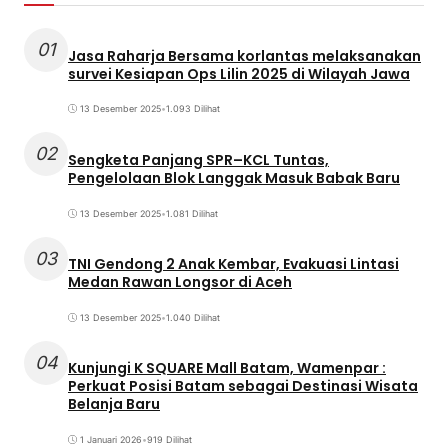
01
Jasa Raharja Bersama korlantas melaksanakan
survei Kesiapan Ops Lilin 2025 di Wilayah Jawa
13 Desember 2025
•
1.093 Dilihat
02
Sengketa Panjang SPR–KCL Tuntas,
Pengelolaan Blok Langgak Masuk Babak Baru
13 Desember 2025
•
1.081 Dilihat
03
TNI Gendong 2 Anak Kembar, Evakuasi Lintasi
Medan Rawan Longsor di Aceh
13 Desember 2025
•
1.040 Dilihat
04
Kunjungi K SQUARE Mall Batam, Wamenpar :
Perkuat Posisi Batam sebagai Destinasi Wisata
Belanja Baru
1 Januari 2026
•
919 Dilihat