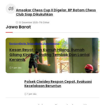
05
Amsakar Chess Cup II Digelar, BP Batam Chess
Club Siap Dikukuhkan
13 Desember 2025
•
719 Dilihat
Jawa Barat
Bandung
Berita Terbaru
Berita Utama
Nasional
Kesan Reyot dan Kumuh Hilang, Rumah
Gilang Kini Berdinding Tembok Dan Lantai
Keramik
1 jam lalu
Polsek Ciwidey Respon Cepat, Evakuasi
Kecelakaan Beruntun
1 jam lalu