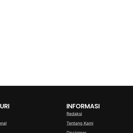
URI
INFORMASI
Redaksi
onal
Tentang Kami
Disclaimer