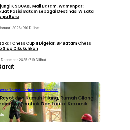
jungi K SQUARE Mall Batam, Wamenpar :
kuat Posisi Batam sebagai Destinasi Wisata
anja Baru
Januari 2026
•
919 Dilihat
akar Chess Cup II Digelar, BP Batam Chess
b Siap Dikukuhkan
3 Desember 2025
•
719 Dilihat
Barat
Berita Terbaru
Berita Utama
Nasional
Reyot dan Kumuh Hilang, Rumah Gilang
erdinding Tembok Dan Lantai Keramik
alu