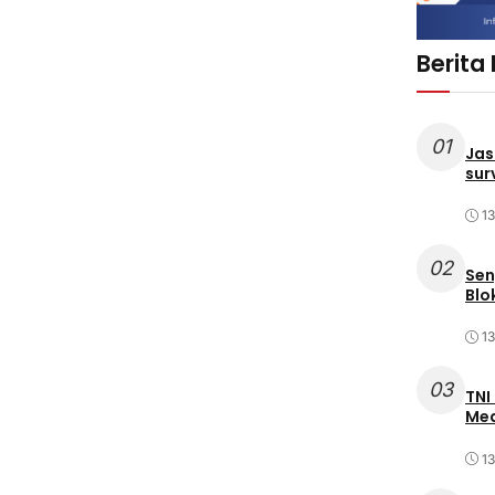
Berita
01
Jas
sur
1
02
Sen
Blo
1
03
TNI
Med
1