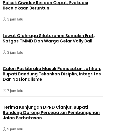
Polsek Ciwidey Respon Cepat, Evakuasi
Kecelakaan Beruntun
3 jam lalu
Lewat Olahraga Silaturahmi Semakin Erat,
Satgas TMMD Dan Warga Gelar Volly Ball
3 jam lalu
Calon Paskibraka Masuk Pemusatan Latihan,
Bupati Bandung Tekankan Disiplin, Integritas
Dan Nasionalisme
7 jam lalu
Terima Kunjungan DPRD Cianjur, Bupati
Bandung Dorong Percepatan Pembangunan
Jalan Perbatasan
9 jam lalu