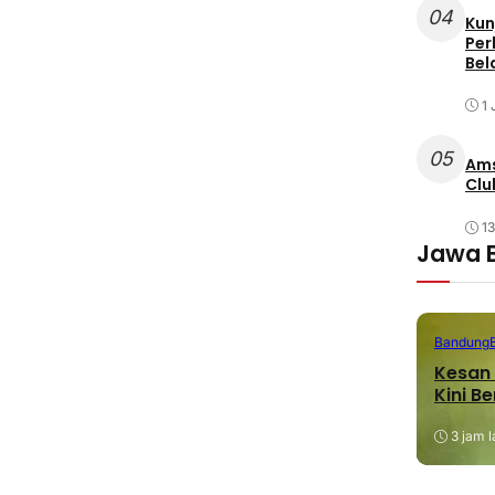
04
Kun
Per
Bel
1 
05
Ams
Clu
1
Jawa 
Bandung
Kesan 
Kini B
3 jam l