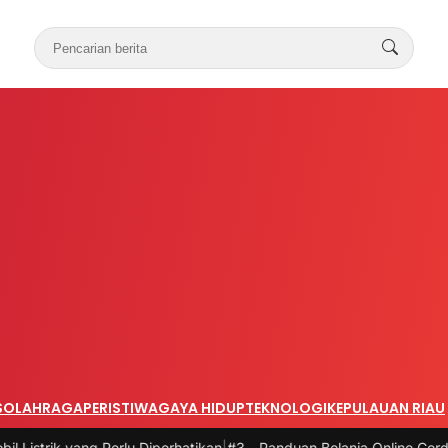
S
OLAHRAGA
PERISTIWA
GAYA HIDUP
TEKNOLOGI
KEPULAUAN RIAU
ang Perlu Diperhatikan
|
#3 -
Panduan Belanja Online Cerdas: Pilih Pr