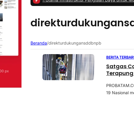
direkturdukungans
Beranda
/
direkturdukungansddbnpb
BERITA TERBAR
Satgas Co
Terapung 
PROBATAM.CO,
19 Nasional m