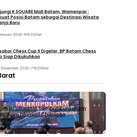
jungi K SQUARE Mall Batam, Wamenpar :
kuat Posisi Batam sebagai Destinasi Wisata
anja Baru
Januari 2026
•
919 Dilihat
akar Chess Cup II Digelar, BP Batam Chess
b Siap Dikukuhkan
3 Desember 2025
•
719 Dilihat
Barat
Berita Terbaru
Berita Utama
Peristiwa
m III/Siliwangi Sambut Kunjungan
polkam Djamari Chaniago
alu