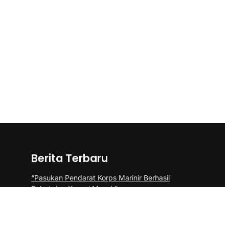
Berita Terbaru
“Pasukan Pendarat Korps Marinir Berhasil
Rebut dan Kuasai Musuh”
BP Batam Perkuat Pembinaan Talenta
Muda Lewat Batam Prime International