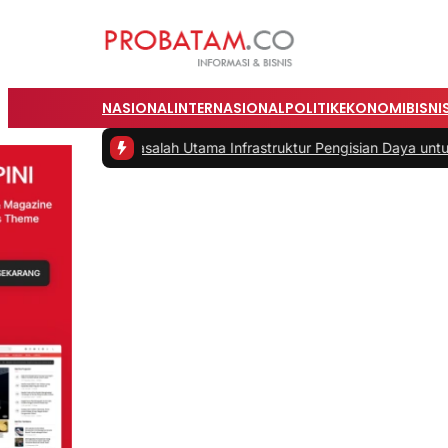
NASIONAL
INTERNASIONAL
POLITIK
EKONOMI
BISNI
ah
|
#2 -
Masalah Utama Infrastruktur Pengisian Daya untuk Mobil List