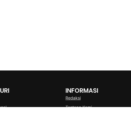
URI
INFORMASI
Redaksi
onal
Tentang Kami
Disclaimer
Pedoman Media Cyber