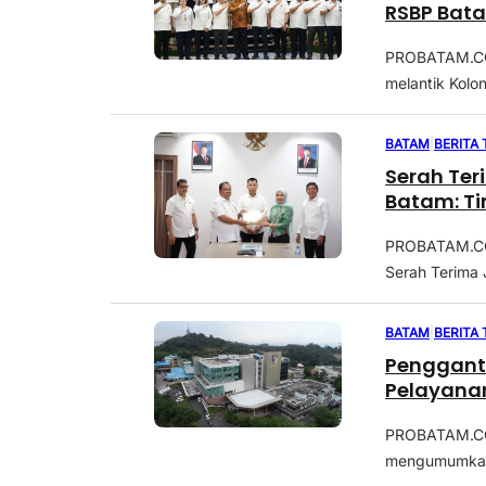
RSBP Bat
PROBATAM.CO,
melantik Kolone
BATAM
|
BERITA
Serah Ter
Batam: T
PROBATAM.CO,
Serah Terima 
BATAM
|
BERITA
Pengganti
Pelayanan
PROBATAM.CO,
mengumumkan 