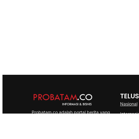
TELUS
Nasional
Probatam.co adalah portal berita yang
Internasi
menyajikan informasi terbaru seputar dan
Bisnis
Kepulauan Riau, Nasional maupun
Ekonomi
International dengan gaya pemberitaan