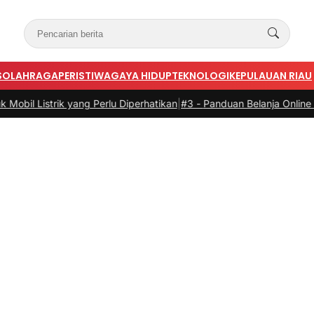
S
OLAHRAGA
PERISTIWA
GAYA HIDUP
TEKNOLOGI
KEPULAUAN RIAU
rik yang Perlu Diperhatikan
|
#3 -
Panduan Belanja Online Cerdas: Pil