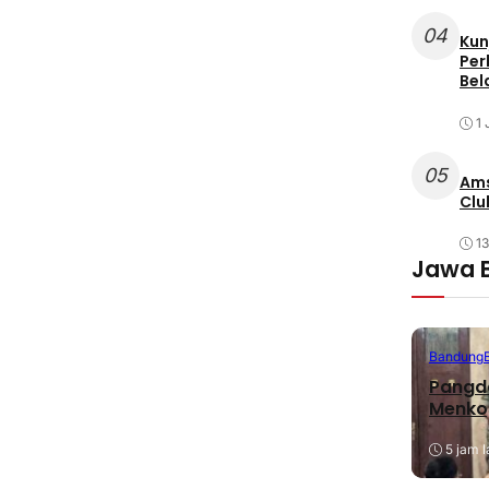
04
Kun
Per
Bel
1 
05
Ams
Clu
1
Jawa 
Bandung
Pangda
Menko
5 jam l