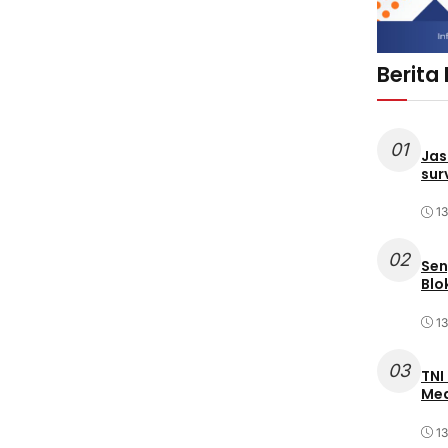
Berita
01
Jas
sur
1
02
Sen
Blo
1
03
TNI
Med
1