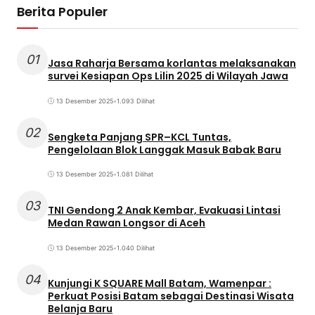
Berita Populer
01
Jasa Raharja Bersama korlantas melaksanakan
survei Kesiapan Ops Lilin 2025 di Wilayah Jawa
13 Desember 2025
•
1.093 Dilihat
02
Sengketa Panjang SPR–KCL Tuntas,
Pengelolaan Blok Langgak Masuk Babak Baru
13 Desember 2025
•
1.081 Dilihat
03
TNI Gendong 2 Anak Kembar, Evakuasi Lintasi
Medan Rawan Longsor di Aceh
13 Desember 2025
•
1.040 Dilihat
04
Kunjungi K SQUARE Mall Batam, Wamenpar :
Perkuat Posisi Batam sebagai Destinasi Wisata
Belanja Baru