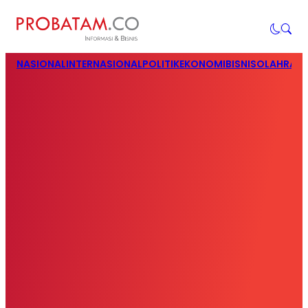
NASIONAL
INTERNASIONAL
POLITIK
EKONOMI
BISNIS
OLAHRAG