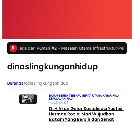
Bekerja dari Rumah
|
#2 -
Masalah Utama Infrastruktur Pengisian Daya 
dinaslingkunganhidup
Beranda
/
dinaslingkunganhidup
BATAM
|
BERITA TERBARU
|
BERITA UTAMA
|
KABAR RIAU
|
KEPULAUAN RIAU
•
29 Juli 2021
DLH Akan Gelar Sosialisasi Yustisi,
Herman Rozie: Mari Wujudkan
Batam Yang Bersih dan Sehat