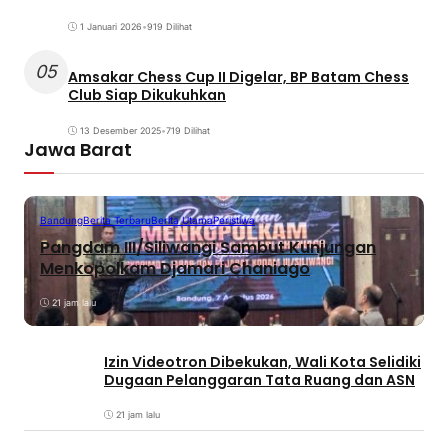
1 Januari 2026
•
919 Dilihat
05
Amsakar Chess Cup II Digelar, BP Batam Chess
Club Siap Dikukuhkan
13 Desember 2025
•
719 Dilihat
Jawa Barat
Bandung
Berita Terbaru
Berita Utama
Peristiwa
Pangdam III/Siliwangi Sambut Kunjungan
Menkopolkam Djamari Chaniago
21 jam lalu
Izin Videotron Dibekukan, Wali Kota Selidiki
Dugaan Pelanggaran Tata Ruang dan ASN
21 jam lalu