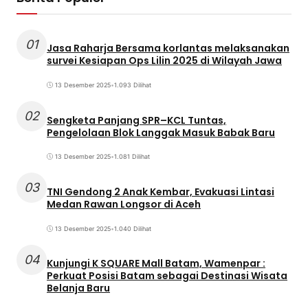
01
Jasa Raharja Bersama korlantas melaksanakan
survei Kesiapan Ops Lilin 2025 di Wilayah Jawa
13 Desember 2025
•
1.093 Dilihat
02
Sengketa Panjang SPR–KCL Tuntas,
Pengelolaan Blok Langgak Masuk Babak Baru
13 Desember 2025
•
1.081 Dilihat
03
TNI Gendong 2 Anak Kembar, Evakuasi Lintasi
Medan Rawan Longsor di Aceh
13 Desember 2025
•
1.040 Dilihat
04
Kunjungi K SQUARE Mall Batam, Wamenpar :
Perkuat Posisi Batam sebagai Destinasi Wisata
Belanja Baru