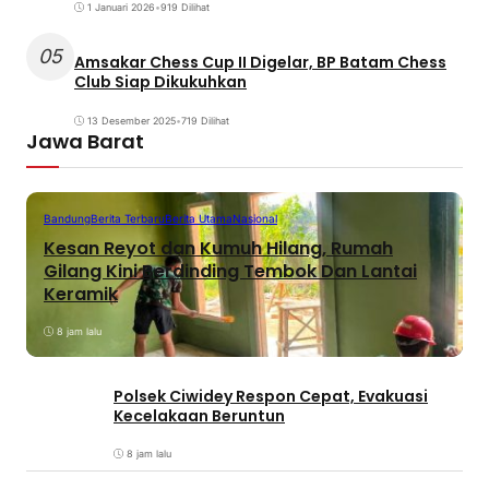
1 Januari 2026
•
919 Dilihat
05
Amsakar Chess Cup II Digelar, BP Batam Chess
Club Siap Dikukuhkan
13 Desember 2025
•
719 Dilihat
Jawa Barat
Bandung
Berita Terbaru
Berita Utama
Nasional
Kesan Reyot dan Kumuh Hilang, Rumah
Gilang Kini Berdinding Tembok Dan Lantai
Keramik
8 jam lalu
Polsek Ciwidey Respon Cepat, Evakuasi
Kecelakaan Beruntun
8 jam lalu