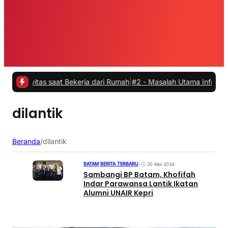
vitas saat Bekerja dari Rumah
|
#2 -
Masalah Utama Infrastruktur Pen
dilantik
Beranda
/
dilantik
BATAM
|
BERITA TERBARU
•
20 Mei 2024
Sambangi BP Batam, Khofifah
Indar Parawansa Lantik Ikatan
Alumni UNAIR Kepri