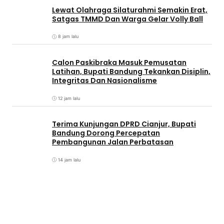
Lewat Olahraga Silaturahmi Semakin Erat,
Satgas TMMD Dan Warga Gelar Volly Ball
8 jam lalu
Calon Paskibraka Masuk Pemusatan
Latihan, Bupati Bandung Tekankan Disiplin,
Integritas Dan Nasionalisme
12 jam lalu
Terima Kunjungan DPRD Cianjur, Bupati
Bandung Dorong Percepatan
Pembangunan Jalan Perbatasan
14 jam lalu