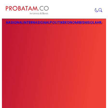
NASIONAL
INTERNASIONAL
POLITIK
EKONOMI
BISNIS
OLAHRAG