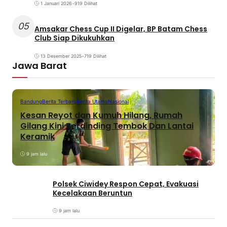
1 Januari 2026
•
919 Dilihat
05
Amsakar Chess Cup II Digelar, BP Batam Chess
Club Siap Dikukuhkan
13 Desember 2025
•
719 Dilihat
Jawa Barat
Bandung
Berita Terbaru
Berita Utama
Nasional
Kesan Reyot dan Kumuh Hilang, Rumah
Gilang Kini Berdinding Tembok Dan Lantai
Keramik
9 jam lalu
Polsek Ciwidey Respon Cepat, Evakuasi
Kecelakaan Beruntun
9 jam lalu