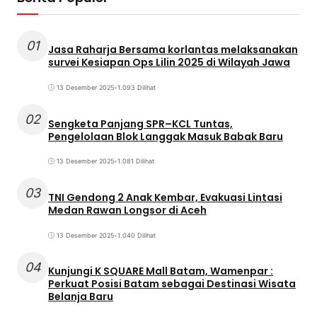
01
Jasa Raharja Bersama korlantas melaksanakan
survei Kesiapan Ops Lilin 2025 di Wilayah Jawa
13 Desember 2025
•
1.093 Dilihat
02
Sengketa Panjang SPR–KCL Tuntas,
Pengelolaan Blok Langgak Masuk Babak Baru
13 Desember 2025
•
1.081 Dilihat
03
TNI Gendong 2 Anak Kembar, Evakuasi Lintasi
Medan Rawan Longsor di Aceh
13 Desember 2025
•
1.040 Dilihat
04
Kunjungi K SQUARE Mall Batam, Wamenpar :
Perkuat Posisi Batam sebagai Destinasi Wisata
Belanja Baru