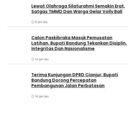
Lewat Olahraga Silaturahmi Semakin Erat,
Satgas TMMD Dan Warga Gelar Volly Ball
9 jam lalu
Calon Paskibraka Masuk Pemusatan
Latihan, Bupati Bandung Tekankan Disiplin,
Integritas Dan Nasionalisme
13 jam lalu
Terima Kunjungan DPRD Cianjur, Bupati
Bandung Dorong Percepatan
Pembangunan Jalan Perbatasan
14 jam lalu