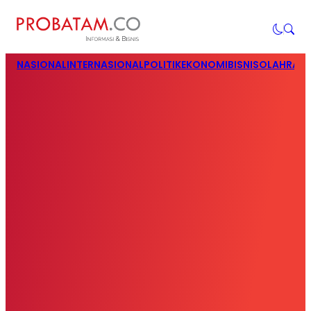
NASIONAL
INTERNASIONAL
POLITIK
EKONOMI
BISNIS
OLAHRAG