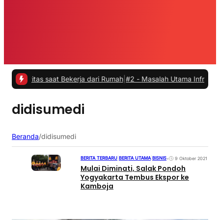
vitas saat Bekerja dari Rumah
|
#2 -
Masalah Utama Infrastruktur Pen
didisumedi
Beranda
/
didisumedi
BERITA TERBARU
|
BERITA UTAMA
|
BISNIS
•
9 Oktober 2021
Mulai Diminati, Salak Pondoh
Yogyakarta Tembus Ekspor ke
Kamboja