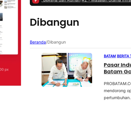
Dibangun
Beranda
/
Dibangun
BATAM
|
BERITA
Pasar Ind
Batam Ga
PROBATAM.CO,
mendorong opt
pertumbuhan..