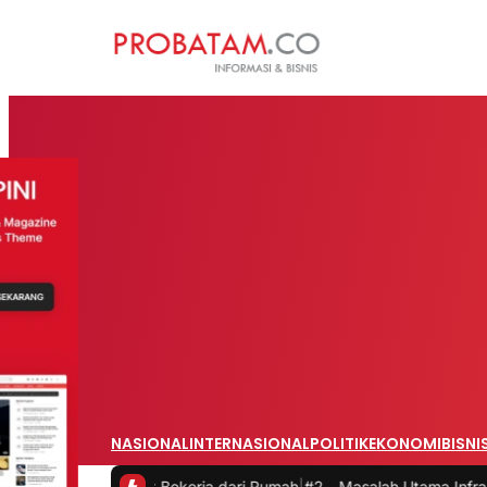
NASIONAL
INTERNASIONAL
POLITIK
EKONOMI
BISNI
tas saat Bekerja dari Rumah
|
#2 -
Masalah Utama Infrastruktur Pengi