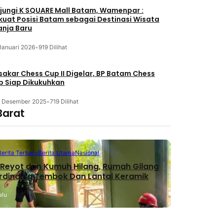
jungi K SQUARE Mall Batam, Wamenpar :
kuat Posisi Batam sebagai Destinasi Wisata
anja Baru
Januari 2026
•
919 Dilihat
akar Chess Cup II Digelar, BP Batam Chess
b Siap Dikukuhkan
3 Desember 2025
•
719 Dilihat
Barat
Berita Terbaru
Berita Utama
Nasional
Reyot dan Kumuh Hilang, Rumah Gilang
erdinding Tembok Dan Lantai Keramik
alu