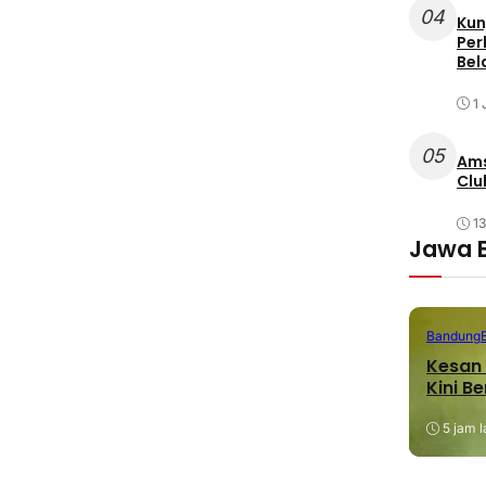
04
Kun
Per
Bel
1 
05
Ams
Clu
1
Jawa 
Bandung
Kesan 
Kini B
5 jam l