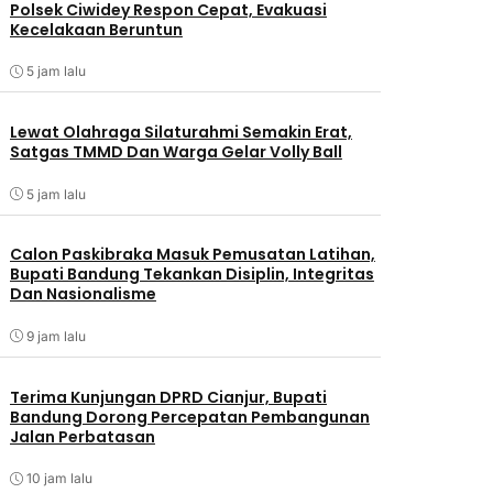
Polsek Ciwidey Respon Cepat, Evakuasi
Kecelakaan Beruntun
5 jam lalu
Lewat Olahraga Silaturahmi Semakin Erat,
Satgas TMMD Dan Warga Gelar Volly Ball
5 jam lalu
Calon Paskibraka Masuk Pemusatan Latihan,
Bupati Bandung Tekankan Disiplin, Integritas
Dan Nasionalisme
9 jam lalu
Terima Kunjungan DPRD Cianjur, Bupati
Bandung Dorong Percepatan Pembangunan
Jalan Perbatasan
10 jam lalu