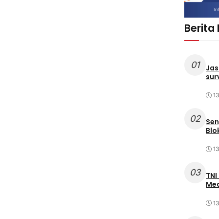
Berita
01
Jas
sur
1
02
Sen
Blo
1
03
TNI
Med
1