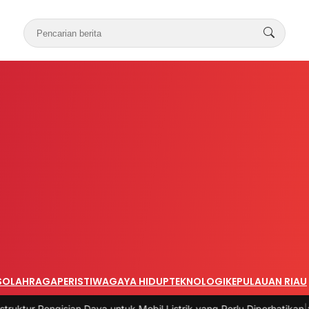
S
OLAHRAGA
PERISTIWA
GAYA HIDUP
TEKNOLOGI
KEPULAUAN RIAU
sian Daya untuk Mobil Listrik yang Perlu Diperhatikan
|
#3 -
Panduan 