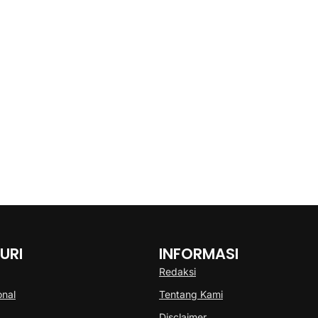
URI
INFORMASI
Redaksi
onal
Tentang Kami
Disclaimer