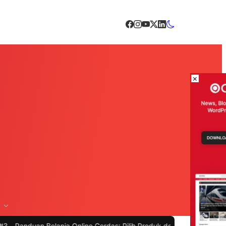
×
Belanja Online Cerdas: Pilih Produk dengan Bijak dan Hindari Penip