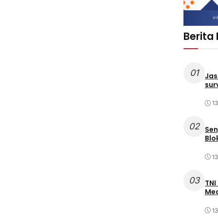
Berita
01
Jas
sur
1
02
Sen
Blo
1
03
TNI
Med
1