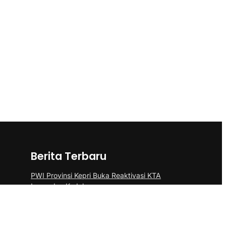
Berita Terbaru
PWI Provinsi Kepri Buka Reaktivasi KTA
Lama dan Kedaluwarsa
Bersihkan Lokasi TMMD, Satgas Gelar
Karya Bakti Gabungan Di Desa Watuduwur