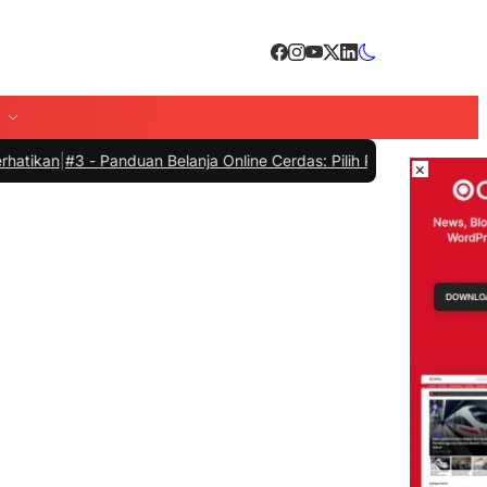
3 -
Panduan Belanja Online Cerdas: Pilih Produk dengan Bijak dan Hi
×