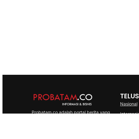
TELUS
Nasional
Probatam.co adalah portal berita yang
Internasi
menyajikan informasi terbaru seputar dan
Bisnis
Kepulauan Riau, Nasional maupun
Ekonomi
International dengan gaya pemberitaan