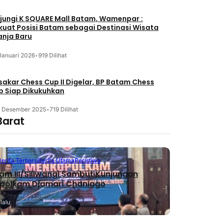
jungi K SQUARE Mall Batam, Wamenpar :
kuat Posisi Batam sebagai Destinasi Wisata
anja Baru
Januari 2026
•
919 Dilihat
akar Chess Cup II Digelar, BP Batam Chess
b Siap Dikukuhkan
3 Desember 2025
•
719 Dilihat
Barat
Berita Terbaru
Berita Utama
Peristiwa
m III/Siliwangi Sambut Kunjungan
polkam Djamari Chaniago
lalu