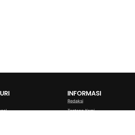
URI
INFORMASI
Redaksi
onal
Tentang Kami
Disclaimer
Pedoman Media Cyber