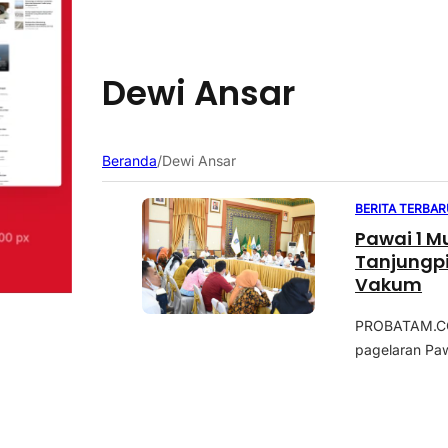
Dewi Ansar
Beranda
/
Dewi Ansar
BERITA TERBAR
Pawai 1 M
Tanjungpi
Vakum
PROBATAM.CO,
pagelaran Pa