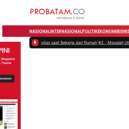
NASIONAL
INTERNASIONAL
POLITIK
EKONOMI
BISNI
 Produktivitas saat Bekerja dari Rumah
|
#2 -
Masalah Utama Infrast