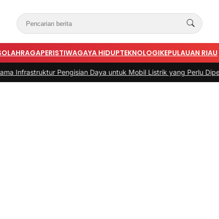
S
OLAHRAGA
PERISTIWA
GAYA HIDUP
TEKNOLOGI
KEPULAUAN RIAU
ruktur Pengisian Daya untuk Mobil Listrik yang Perlu Diperhatikan
|
#