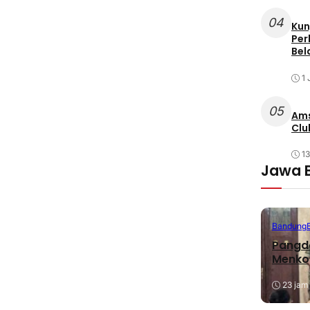
04
Kun
Per
Bel
1 
05
Ams
Clu
1
Jawa 
Bandung
Pangda
Menko
23 jam 