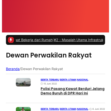
saat Bekerja dari Rumah
|
#2 -
Masalah Utama Infrastruktur Pengisian
Dewan Perwakilan Rakyat
Beranda
/
Dewan Perwakilan Rakyat
BERITA TERBARU
|
BERITA UTAMA
|
NASIONAL
•
15 Juni 2022
Polisi Pasang Kawat Berduri Jelang
Demo Buruh di DPR Hari Ini
BERITA TERBARU
|
BERITA UTAMA
|
NASIONAL
•
6 Juni 2022