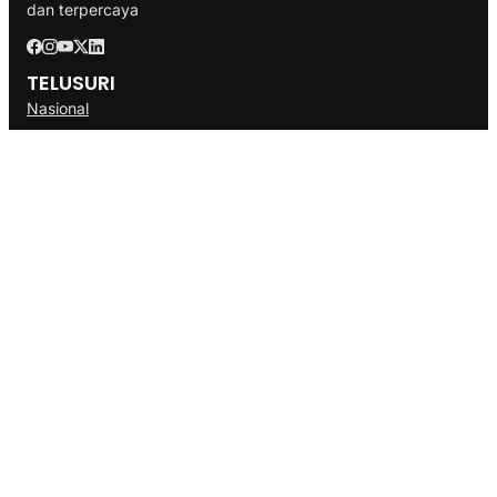
dan terpercaya
TELUSURI
Nasional
Internasional
Bisnis
Ekonomi
Politik
Olahraga
INFORMASI
Redaksi
Tentang Kami
Disclaimer
Pedoman Media Cyber
SOP