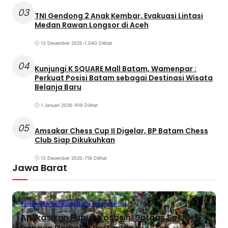
03
TNI Gendong 2 Anak Kembar, Evakuasi Lintasi
Medan Rawan Longsor di Aceh
13 Desember 2025
•
1.040 Dilihat
04
Kunjungi K SQUARE Mall Batam, Wamenpar :
Perkuat Posisi Batam sebagai Destinasi Wisata
Belanja Baru
1 Januari 2026
•
919 Dilihat
05
Amsakar Chess Cup II Digelar, BP Batam Chess
Club Siap Dikukuhkan
13 Desember 2025
•
719 Dilihat
Jawa Barat
Bandung
Berita Terbaru
Berita Utama
Peristiwa
Aplikasikan Pupuk Kosasih, Satgas Sektor 8