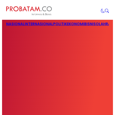
NASIONAL
INTERNASIONAL
POLITIK
EKONOMI
BISNIS
OLAHRAG