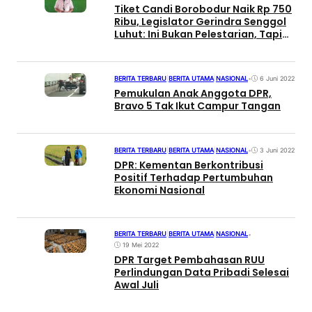
Tiket Candi Borobodur Naik Rp 750
Ribu, Legislator Gerindra Senggol
Luhut: Ini Bukan Pelestarian, Tapi
Bebani Rakyat
BERITA TERBARU
|
BERITA UTAMA
|
NASIONAL
•
6 Juni 2022
Pemukulan Anak Anggota DPR,
Bravo 5 Tak Ikut Campur Tangan
BERITA TERBARU
|
BERITA UTAMA
|
NASIONAL
•
3 Juni 2022
DPR: Kementan Berkontribusi
Positif Terhadap Pertumbuhan
Ekonomi Nasional
BERITA TERBARU
|
BERITA UTAMA
|
NASIONAL
•
19 Mei 2022
DPR Target Pembahasan RUU
Perlindungan Data Pribadi Selesai
Awal Juli