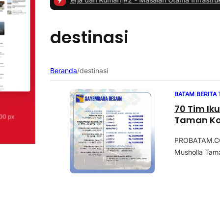
destinasi
Beranda
/
destinasi
BATAM
|
BERITA
70 Tim Ik
Taman K
PROBATAM.CO,
Musholla Tama