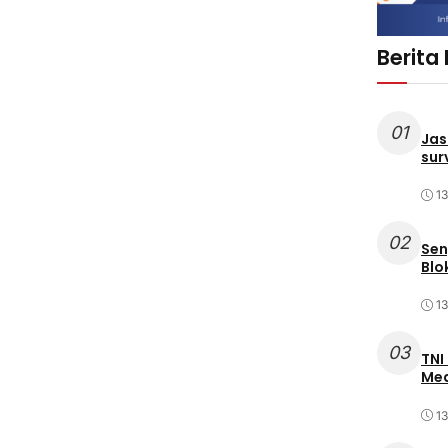
Berita
01
Jas
sur
1
02
Sen
Blo
1
03
TNI
Med
1