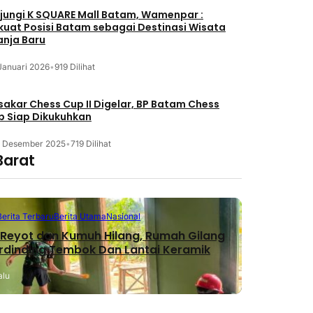
jungi K SQUARE Mall Batam, Wamenpar :
kuat Posisi Batam sebagai Destinasi Wisata
anja Baru
Januari 2026
•
919 Dilihat
akar Chess Cup II Digelar, BP Batam Chess
b Siap Dikukuhkan
3 Desember 2025
•
719 Dilihat
Barat
Berita Terbaru
Berita Utama
Nasional
Reyot dan Kumuh Hilang, Rumah Gilang
erdinding Tembok Dan Lantai Keramik
alu