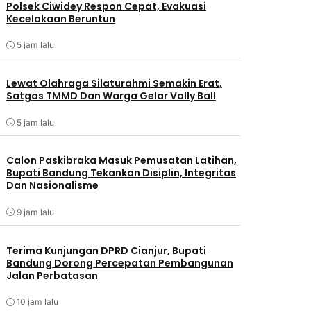
Polsek Ciwidey Respon Cepat, Evakuasi
Kecelakaan Beruntun
5 jam lalu
Lewat Olahraga Silaturahmi Semakin Erat,
Satgas TMMD Dan Warga Gelar Volly Ball
5 jam lalu
Calon Paskibraka Masuk Pemusatan Latihan,
Bupati Bandung Tekankan Disiplin, Integritas
Dan Nasionalisme
9 jam lalu
Terima Kunjungan DPRD Cianjur, Bupati
Bandung Dorong Percepatan Pembangunan
Jalan Perbatasan
10 jam lalu