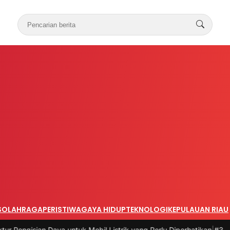
S
OLAHRAGA
PERISTIWA
GAYA HIDUP
TEKNOLOGI
KEPULAUAN RIAU
Daya untuk Mobil Listrik yang Perlu Diperhatikan
|
#3 -
Panduan Belan