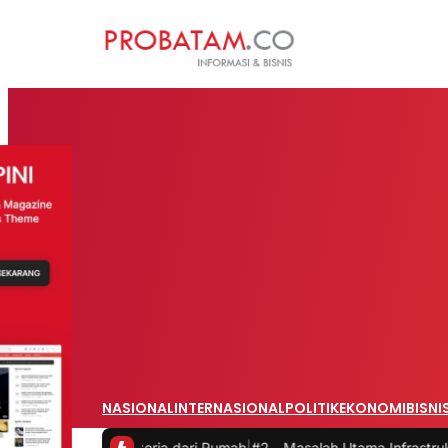
NASIONAL
INTERNASIONAL
POLITIK
EKONOMI
BISNI
aat Bekerja dari Rumah
|
#2 -
Masalah Utama Infrastruktur Pengisian 