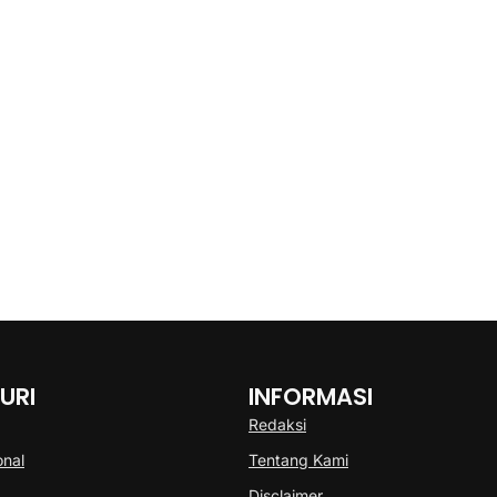
URI
INFORMASI
Redaksi
onal
Tentang Kami
Disclaimer