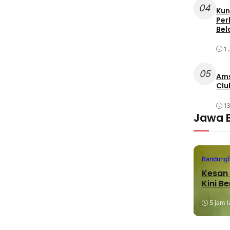
04
Kun
Per
Bel
1 
05
Ams
Clu
1
Jawa 
Bandung
Kesan 
Kini B
5 jam l