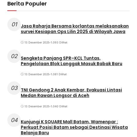
Berita Populer
01
Jasa Raharja Bersama korlantas melaksanakan
survei Kesiapan Ops Lilin 2025 di Wilayah Jawa
13 Desember 2025
•
1.093 Dilihat
02
Sengketa Panjang SPR–KCL Tuntas,
Pengelolaan Blok Langgak Masuk Babak Baru
13 Desember 2025
•
1.081 Dilihat
03
TNI Gendong 2 Anak Kembar, Evakuasi Lintasi
Medan Rawan Longsor di Aceh
13 Desember 2025
•
1.040 Dilihat
04
Kunjungi K SQUARE Mall Batam, Wamenpar :
Perkuat Posisi Batam sebagai Destinasi Wisata
Belanja Baru