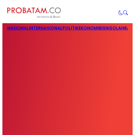
NASIONAL
INTERNASIONAL
POLITIK
EKONOMI
BISNIS
OLAHRAG