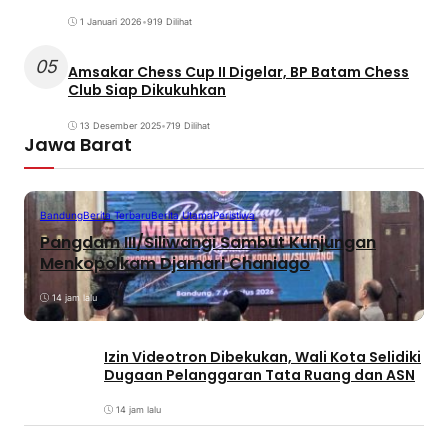
1 Januari 2026
•
919 Dilihat
05
Amsakar Chess Cup II Digelar, BP Batam Chess
Club Siap Dikukuhkan
13 Desember 2025
•
719 Dilihat
Jawa Barat
Bandung
Berita Terbaru
Berita Utama
Peristiwa
Pangdam III/Siliwangi Sambut Kunjungan
Menkopolkam Djamari Chaniago
14 jam lalu
Izin Videotron Dibekukan, Wali Kota Selidiki
Dugaan Pelanggaran Tata Ruang dan ASN
14 jam lalu