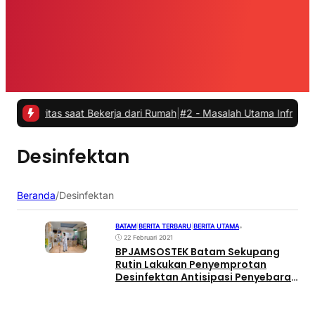
vitas saat Bekerja dari Rumah
|
#2 -
Masalah Utama Infrastruktur Pen
Desinfektan
Beranda
/
Desinfektan
BATAM
|
BERITA TERBARU
|
BERITA UTAMA
•
22 Februari 2021
BPJAMSOSTEK Batam Sekupang
Rutin Lakukan Penyemprotan
Desinfektan Antisipasi Penyebaran
Covid-19