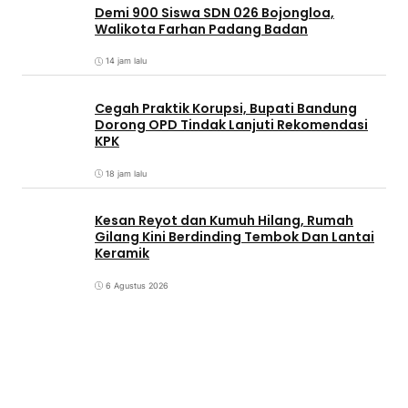
Demi 900 Siswa SDN 026 Bojongloa,
Walikota Farhan Padang Badan
14 jam lalu
Cegah Praktik Korupsi, Bupati Bandung
Dorong OPD Tindak Lanjuti Rekomendasi
KPK
18 jam lalu
Kesan Reyot dan Kumuh Hilang, Rumah
Gilang Kini Berdinding Tembok Dan Lantai
Keramik
6 Agustus 2026