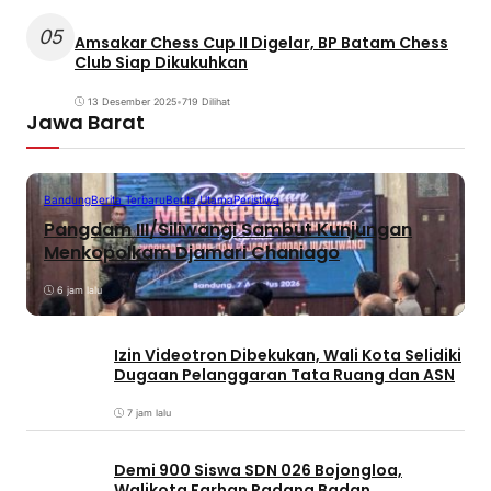
05
Amsakar Chess Cup II Digelar, BP Batam Chess
Club Siap Dikukuhkan
13 Desember 2025
•
719 Dilihat
Jawa Barat
Bandung
Berita Terbaru
Berita Utama
Peristiwa
Pangdam III/Siliwangi Sambut Kunjungan
Menkopolkam Djamari Chaniago
6 jam lalu
Izin Videotron Dibekukan, Wali Kota Selidiki
Dugaan Pelanggaran Tata Ruang dan ASN
7 jam lalu
Demi 900 Siswa SDN 026 Bojongloa,
Walikota Farhan Padang Badan