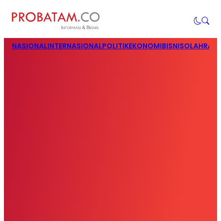
NASIONAL
INTERNASIONAL
POLITIK
EKONOMI
BISNIS
OLAHRAG