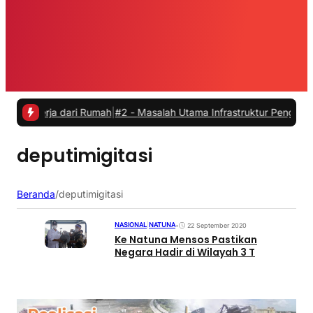
kerja dari Rumah
|
#2 -
Masalah Utama Infrastruktur Pengisian Daya u
deputimigitasi
Beranda
/
deputimigitasi
NASIONAL
|
NATUNA
•
22 September 2020
Ke Natuna Mensos Pastikan
Negara Hadir di Wilayah 3 T