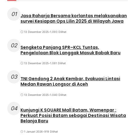
01
Jasa Raharja Bersama korlantas melaksanakan
survei Kesiapan Ops Lilin 2025 di Wilayah Jawa
13 Desember 2025
•
1.093 Dilihat
02
Sengketa Panjang SPR–KCL Tuntas,
Pengelolaan Blok Langgak Masuk Babak Baru
13 Desember 2025
•
1.081 Dilihat
03
TNI Gendong 2 Anak Kembar, Evakuasi Lintasi
Medan Rawan Longsor di Aceh
13 Desember 2025
•
1.040 Dilihat
04
Kunjungi K SQUARE Mall Batam, Wamenpar :
Perkuat Posisi Batam sebagai Destinasi Wisata
Belanja Baru
1 Januari 2026
•
919 Dilihat