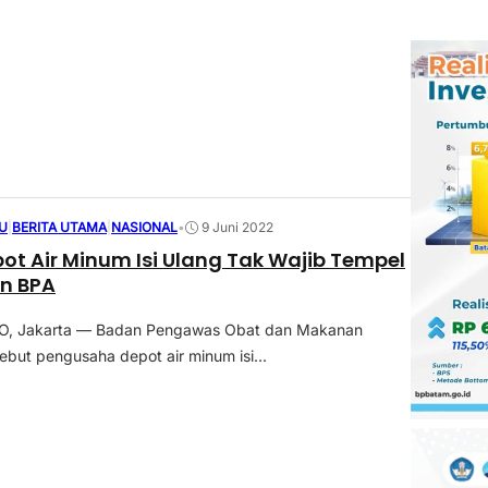
U
|
BERITA UTAMA
|
NASIONAL
•
9 Juni 2022
ot Air Minum Isi Ulang Tak Wajib Tempel
n BPA
, Jakarta — Badan Pengawas Obat dan Makanan
ut pengusaha depot air minum isi...