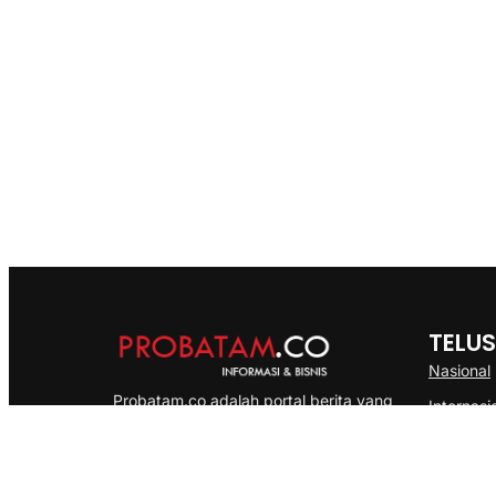
TELUS
Nasional
Probatam.co adalah portal berita yang
Internasi
menyajikan informasi terbaru seputar dan
Bisnis
Kepulauan Riau, Nasional maupun
Ekonomi
International dengan gaya pemberitaan