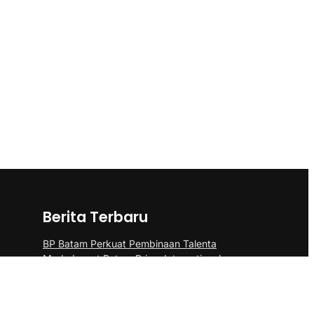
Berita Terbaru
BP Batam Perkuat Pembinaan Talenta
Muda Lewat Batam Prime International
Grassroot Football sebagai Festival 2026
Pangdam III/Siliwangi Sambut Kunjungan