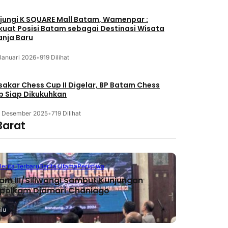
jungi K SQUARE Mall Batam, Wamenpar :
kuat Posisi Batam sebagai Destinasi Wisata
anja Baru
Januari 2026
•
919 Dilihat
akar Chess Cup II Digelar, BP Batam Chess
b Siap Dikukuhkan
3 Desember 2025
•
719 Dilihat
Barat
Berita Terbaru
Berita Utama
Peristiwa
m III/Siliwangi Sambut Kunjungan
polkam Djamari Chaniago
alu