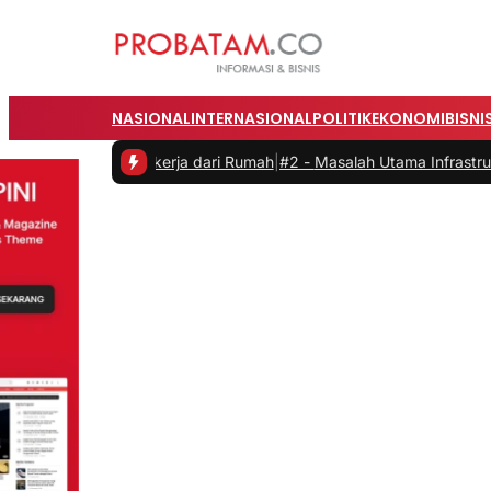
NASIONAL
INTERNASIONAL
POLITIK
EKONOMI
BISNI
as saat Bekerja dari Rumah
|
#2 -
Masalah Utama Infrastruktur Pengis