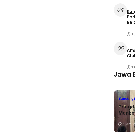
04
Kun
Per
Bel
1 
05
Ams
Clu
1
Jawa 
Bandung
Pangda
Menko
1 jam l