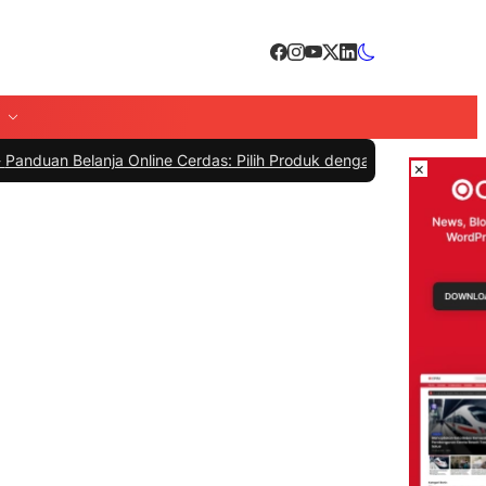
elanja Online Cerdas: Pilih Produk dengan Bijak dan Hindari Penipu
×