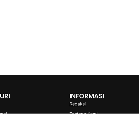
URI
INFORMASI
Redaksi
onal
Tentang Kami
Disclaimer
Pedoman Media Cyber