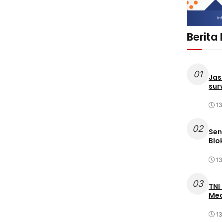
Berita
01
Jas
sur
1
02
Sen
Blo
1
03
TNI
Med
1