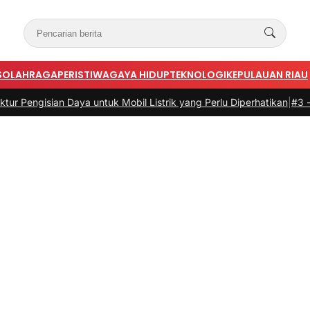
S
OLAHRAGA
PERISTIWA
GAYA HIDUP
TEKNOLOGI
KEPULAUAN RIAU
ian Daya untuk Mobil Listrik yang Perlu Diperhatikan
|
#3 -
Panduan B