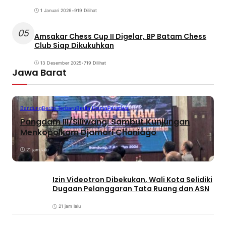
1 Januari 2026
•
919 Dilihat
05
Amsakar Chess Cup II Digelar, BP Batam Chess
Club Siap Dikukuhkan
13 Desember 2025
•
719 Dilihat
Jawa Barat
Bandung
Berita Terbaru
Berita Utama
Peristiwa
Pangdam III/Siliwangi Sambut Kunjungan
Menkopolkam Djamari Chaniago
21 jam lalu
Izin Videotron Dibekukan, Wali Kota Selidiki
Dugaan Pelanggaran Tata Ruang dan ASN
21 jam lalu