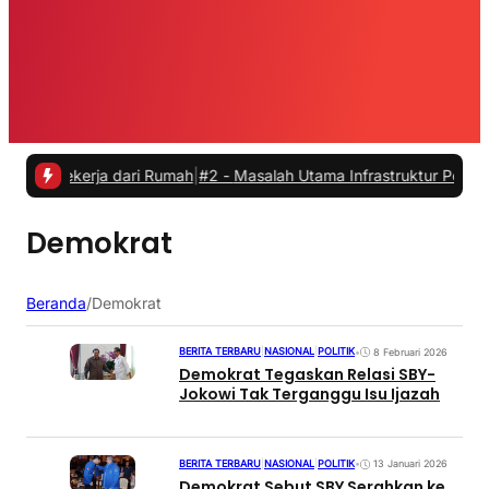
 Bekerja dari Rumah
|
#2 -
Masalah Utama Infrastruktur Pengisian Day
Demokrat
Beranda
/
Demokrat
BERITA TERBARU
|
NASIONAL
|
POLITIK
•
8 Februari 2026
Demokrat Tegaskan Relasi SBY-
Jokowi Tak Terganggu Isu Ijazah
BERITA TERBARU
|
NASIONAL
|
POLITIK
•
13 Januari 2026
Demokrat Sebut SBY Serahkan ke