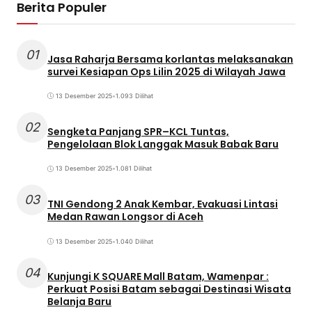
Berita Populer
01
Jasa Raharja Bersama korlantas melaksanakan
survei Kesiapan Ops Lilin 2025 di Wilayah Jawa
13 Desember 2025
•
1.093 Dilihat
02
Sengketa Panjang SPR–KCL Tuntas,
Pengelolaan Blok Langgak Masuk Babak Baru
13 Desember 2025
•
1.081 Dilihat
03
TNI Gendong 2 Anak Kembar, Evakuasi Lintasi
Medan Rawan Longsor di Aceh
13 Desember 2025
•
1.040 Dilihat
04
Kunjungi K SQUARE Mall Batam, Wamenpar :
Perkuat Posisi Batam sebagai Destinasi Wisata
Belanja Baru