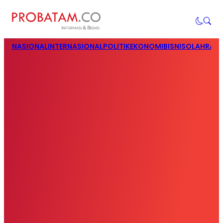
NASIONAL
INTERNASIONAL
POLITIK
EKONOMI
BISNIS
OLAHRAG